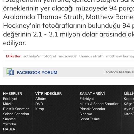
örneklerinin yer alacağı müzayede 94 parç
Aralarında Thomas Struth, Matthew Barne
Hockney'nin fotoğraflarının bulunduğu 94 
değerinin 2.1 - 3.1 milyon dolar arasında o
ediliyor.
Etiketler:
sotheby's
fotoğraf
müzayede
thomas struth
matthew barne
HABERLER
VİTRİNDEKİLER
SANAT ARŞİVİ
MİLLİ
Edebiyat
Albüm
Edebiyat
Kapak
Müzik
DVD
Müzik & Sahne Sanatları
Köşe Y
Plastik Sanatlar
Kitap
Plastik Sanatlar
Ayın R
Sahne Sanatları
Sinema
Kitap 
Sinema
Sanat Terimi
Yazarlar
HABER