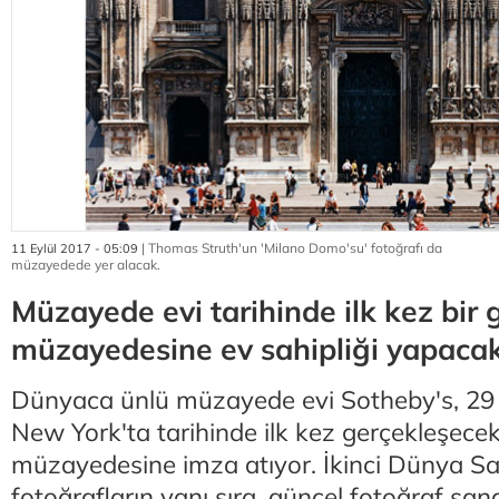
| Thomas Struth'un 'Milano Domo'su' fotoğrafı da
11 Eylül 2017 - 05:09
müzayedede yer alacak.
Müzayede evi tarihinde ilk kez bir 
müzayedesine ev sahipliği yapaca
Dünyaca ünlü müzayede evi Sotheby's, 29
New York'ta tarihinde ilk kez gerçekleşecek
müzayedesine imza atıyor. İkinci Dünya Sav
fotoğrafların yanı sıra, güncel fotoğraf san