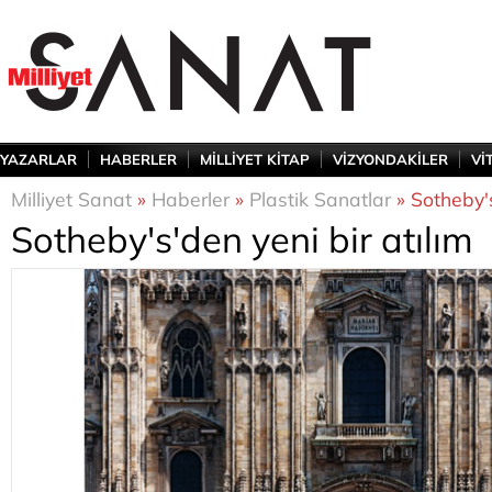
YAZARLAR
HABERLER
MİLLİYET KİTAP
VİZYONDAKİLER
Vİ
Milliyet Sanat
»
Haberler
»
Plastik Sanatlar
» Sotheby's
Sotheby's'den yeni bir atılım