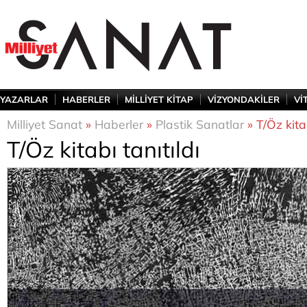
YAZARLAR
HABERLER
MİLLİYET KİTAP
VİZYONDAKİLER
Vİ
Milliyet Sanat
»
Haberler
»
Plastik Sanatlar
» T/Öz kitab
T/Öz kitabı tanıtıldı