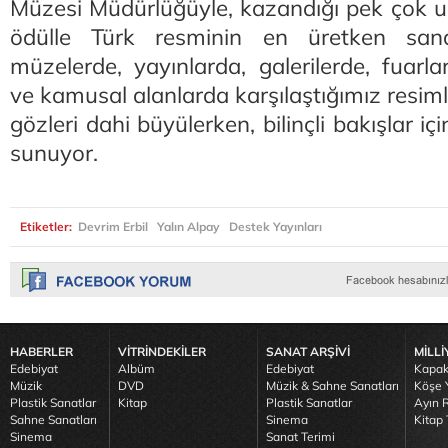
Müzesi Müdürlüğüyle, kazandığı pek çok ul
ödülle Türk resminin en üretken sanatç
müzelerde, yayınlarda, galerilerde, fuarl
ve kamusal alanlarda karşılaştığımız resi
gözleri dahi büyülerken, bilinçli bakışlar iç
sunuyor.
Etiketler:
Devrim Erbil
Yalın Alpay
Destek Yayınları
HABERLER
VİTRİNDEKİLER
SANAT ARŞİVİ
MİLLİ
Edebiyat
Albüm
Edebiyat
Kapak
Müzik
DVD
Müzik & Sahne Sanatları
Köşe Y
Plastik Sanatlar
Kitap
Plastik Sanatlar
Ayın R
Sahne Sanatları
Sinema
Kitap 
Sinema
Sanat Terimi