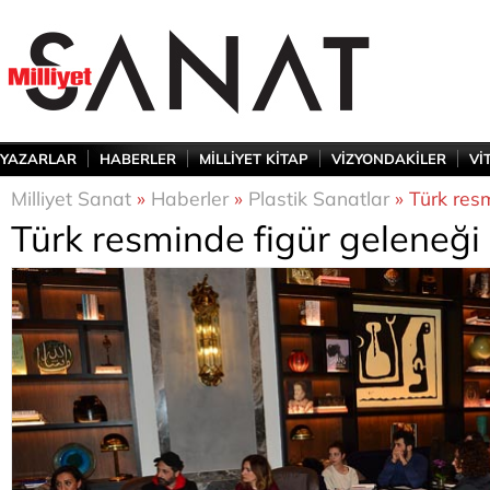
YAZARLAR
HABERLER
MİLLİYET KİTAP
VİZYONDAKİLER
Vİ
Milliyet Sanat
»
Haberler
»
Plastik Sanatlar
» Türk resm
Türk resminde figür geleneği