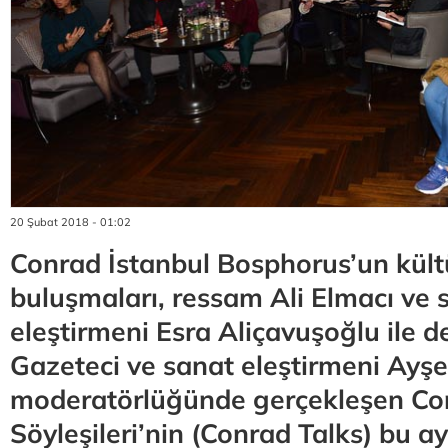
20 Şubat 2018 - 01:02
Conrad İstanbul Bosphorus’un kült
buluşmaları, ressam Ali Elmacı ve s
eleştirmeni Esra Aliçavuşoğlu ile 
Gazeteci ve sanat eleştirmeni Ay
moderatörlüğünde gerçekleşen Co
Söyleşileri’nin (Conrad Talks) bu ay