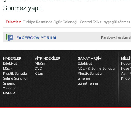
Sönmez yaptı.
Etiketler:
Türkiye Resminde Figür Geleneği
Conrad Talks
ayşegül sönmez
HABERLER
VİTRİNDEKİLER
SANAT ARŞİVİ
MİLLİ
Edebiyat
Albüm
Edebiyat
Kapak
Müzik
DVD
Müzik & Sahne Sanatları
Köşe Y
Plastik Sanatlar
Kitap
Plastik Sanatlar
Ayın R
Sahne Sanatları
Sinema
Kitap 
Sinema
Sanat Terimi
Yazarlar
HABER