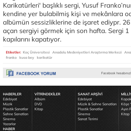
Karikatürleri' başlıklı sergi, Yusuf Franko’n
kendine yer bulabilmiş kişi ve mekânlara o
albümün sessizliklerine de işaret ediypr. 26
açan sergiyi görmek için son hafta. Sergi 1
kapılarını kapatıyor.
Etiketler:
Koç Üniversitesi
Anadolu Medeniyetleri Araştırma Merkezi
An
franko
kusa bey
karikatür
HABERLER
VİTRİNDEKİLER
SANAT ARŞİVİ
MİLLİ
Edebiyat
Albüm
Edebiyat
Kapak
Müzik
DVD
Müzik & Sahne Sanatları
Köşe Y
Plastik Sanatlar
Kitap
Plastik Sanatlar
Ayın R
Sahne Sanatları
Sinema
Kitap 
Sinema
Sanat Terimi
Yazarlar
HABER