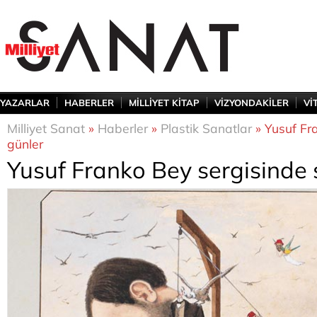
YAZARLAR
HABERLER
MİLLİYET KİTAP
VİZYONDAKİLER
Vİ
Milliyet Sanat
»
Haberler
»
Plastik Sanatlar
» Yusuf Fr
günler
Yusuf Franko Bey sergisinde 