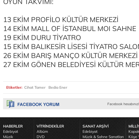
OYUN TAKVİMİ:
13 EKİM PROFİLO KÜLTÜR MERKEZİ
14 EKİM MALL OF İSTANBUL MOI SAHNE
19 EKİM DURU TİYATRO
15 EKİM BALIKESİR LİSESİ TİYATRO SAL
26 EKİM BARIŞ MANÇO KÜLTÜR MERKEZ
27 EKİM GÖNEN BELEDİYESİ KÜLTÜR MER
Etiketler:
Cihat Tamer
Bedia Ener
HABERLER
VİTRİNDEKİLER
SANAT ARŞİVİ
MİLLİ
Edebiyat
Albüm
Edebiyat
Kapak
Müzik
DVD
Müzik & Sahne Sanatları
Köşe Y