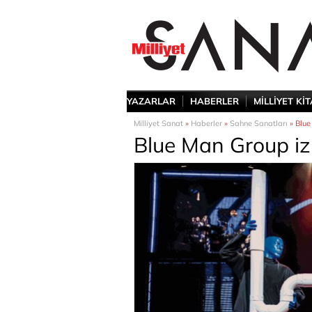
YAZARLAR
HABERLER
MİLLİYET Kİ
Milliyet Sanat
»
Haberler
»
Sahne Sanatları
» Blue
Blue Man Group iz