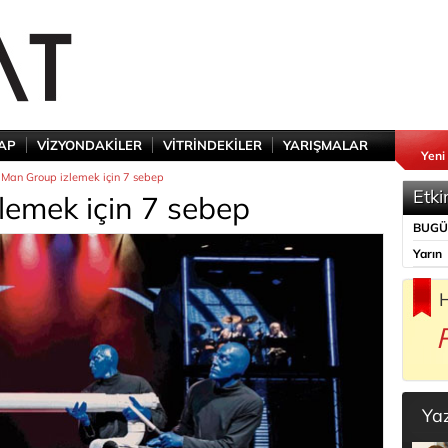
TAP
VİZYONDAKİLER
VİTRİNDEKİLER
YARIŞMALAR
Yeni
 Man Group izlemek için 7 sebep
Etki
lemek için 7 sebep
BUG
Yarın
H
Ya