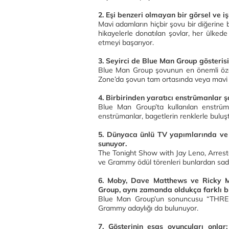
2.
Eşi benzeri olmayan bir görsel ve i
Mavi adamların hiçbir şovu bir diğerine 
hikayelerle donatılan şovlar, her ülkede 
etmeyi başarıyor.
3.
Seyirci de Blue Man Group gösterisi
Blue Man Group şovunun en önemli özellik
Zone’da şovun tam ortasında veya mavi 
4.
Birbirinden yaratıcı enstrümanlar ş
Blue Man Group’ta kullanılan enstrüma
enstrümanlar, bagetlerin renklerle bulu
5.
Dünyaca ünlü TV yapımlarında ve öd
sunuyor.
The Tonight Show with Jay Leno, Arre
ve Grammy ödül törenleri bunlardan sad
6.
Moby, Dave Matthews ve Ricky Ma
Group, aynı zamanda oldukça farklı b
Blue Man Group’un sonuncusu “THREE” 
Grammy adaylığı da bulunuyor.
7.
Gösterinin esas oyuncuları onla