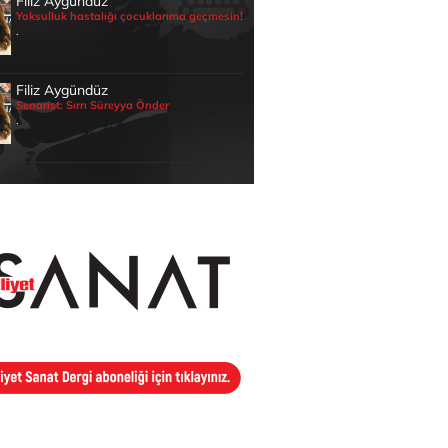
Filiz Aygündüz
Yoksulluk hastalığı çocuklarıma geçmesin!
.
Filiz Aygündüz
Senarist: Sırrı Süreyya Önder
.