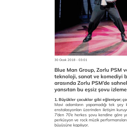
30 Ocak 2018 - 03:01
Blue Man Group, Zorlu PSM ve 
teknoloji, sanat ve komediyi 
arasında Zorlu PSM’de sahnel
yansıtan bu eşsiz şovu izlemek
1.
Büyükler çocuklar gibi eğleniyor; ç
Mavi adamların yapamadığı tek şey kon
enstalasyonları üzerinden iletişim kuruy
7’den 70’e herkes şovu kendine göre yor
perküsyon ve rock müzik performanslarını
büyüsüne kapılıyor.