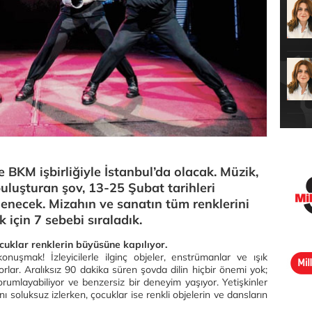
BKM işbirliğiyle İstanbul’da olacak. Müzik,
buluşturan şov, 13-25 Şubat tarihleri
enecek. Mizahın ve sanatın tüm renklerini
 için 7 sebebi sıraladık.
ocuklar renklerin büyüsüne kapılıyor.
uşmak! İzleyicilerle ilginç objeler, enstrümanlar ve ışık
orlar. Aralıksız 90 dakika süren şovda dilin hiçbir önemi yok;
umlayabiliyor ve benzersiz bir deneyim yaşıyor. Yetişkinler
 soluksuz izlerken, çocuklar ise renkli objelerin ve dansların