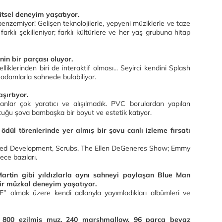
şitsel deneyim yaşatıyor.
benzemiyor! Gelişen teknolojilerle, yepyeni müziklerle ve taze
farklı şekilleniyor; farklı kültürlere ve her yaş grubuna hitap
nin bir parçası oluyor.
lerinden biri de interaktif olması... Seyirci kendini Splash
adamlarla sahnede bulabiliyor.
aşırtıyor.
nlar çok yaratıcı ve alışılmadık. PVC borulardan yapılan
ştuğu şova bambaşka bir boyut ve estetik katıyor.
ül törenlerinde yer almış bir şovu canlı izleme fırsatı
sted Development, Scrubs, The Ellen DeGeneres Show; Emmy
ece bazıları.
rtin gibi yıldızlarla aynı sahneyi paylaşan Blue Man
ir müzkal deneyim yaşatıyor.
olmak üzere kendi adlarıyla yayımladıkları albümleri ve
r; 800 ezilmiş muz, 240 marshmallow, 96 parça beyaz