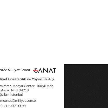
2022 Milliyet Sanat
liyet Gazetecilik ve Yayıncılık A.Ş.
mirören Medya Center, 100.yıl Mah.
64 sok. No:1 34218
cılar- İstanbul
msanat@milliyet.com.tr
0 212 337 99 99