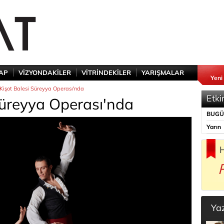
TAP
VİZYONDAKİLER
VİTRİNDEKİLER
YARIŞMALAR
Yeni
Kişot Balesi Süreyya Operası'nda
Etki
Süreyya Operası'nda
BUG
Yarın
H
Ya