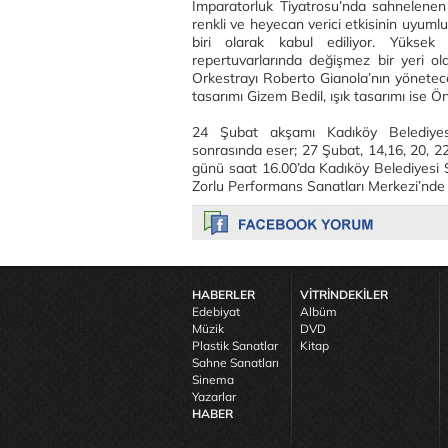
İmparatorluk Tiyatrosu’nda sahnelenen 
renkli ve heyecan verici etkisinin uyumlu 
biri olarak kabul ediliyor. Yüksek 
repertuvarlarında değişmez bir yeri o
Orkestrayı Roberto Gianola’nın yönetec
tasarımı Gizem Bedil, ışık tasarımı ise Ön
24 Şubat akşamı Kadıköy Belediyes
sonrasında eser; 27 Şubat, 14,16, 20, 
günü saat 16.00’da Kadıköy Belediyesi
Zorlu Performans Sanatları Merkezi’nde
HABERLER
VİTRİNDEKİLER
Edebiyat
Albüm
Müzik
DVD
Plastik Sanatlar
Kitap
Sahne Sanatları
Sinema
Yazarlar
HABER