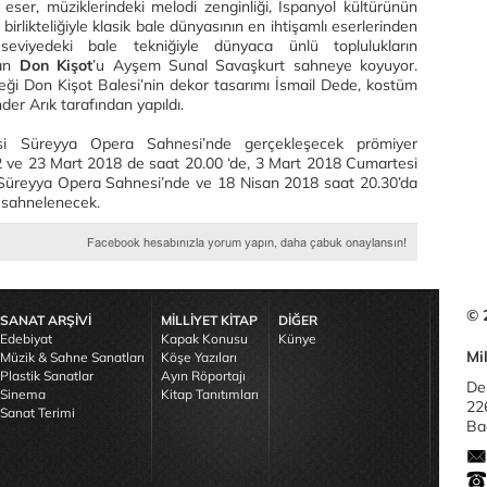
eser, müziklerindeki melodi zenginliği, İspanyol kültürünün
birlikteliğiyle klasik bale dünyasının en ihtişamlı eserlerinden
seviyedeki bale tekniğiyle dünyaca ünlü toplulukların
lan
Don Kişot
’u Ayşem Sunal Savaşkurt sahneye koyuyor.
eği Don Kişot Balesi’nin dekor tasarımı İsmail Dede, kostüm
der Arık tarafından yapıldı.
i Süreyya Opera Sahnesi’nde gerçekleşecek prömiyer
22 ve 23 Mart 2018 de saat 20.00 ‘de, 3 Mart 2018 Cumartesi
 Süreyya Opera Sahnesi’nde ve 18 Nisan 2018 saat 20.30’da
 sahnelenecek.
© 
SANAT ARŞİVİ
MİLLİYET KİTAP
DİĞER
Edebiyat
Kapak Konusu
Künye
Mil
Müzik & Sahne Sanatları
Köşe Yazıları
Plastik Sanatlar
Ayın Röportajı
De
Sinema
Kitap Tanıtımları
22
Sanat Terimi
Bağ