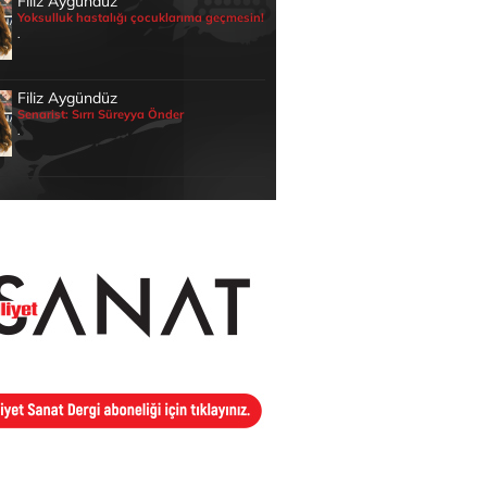
Filiz Aygündüz
Yoksulluk hastalığı çocuklarıma geçmesin!
.
Filiz Aygündüz
Senarist: Sırrı Süreyya Önder
.