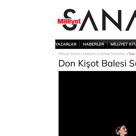
YAZARLAR
HABERLER
MİLLİYET Kİ
Milliyet Sanat
»
Haberler
»
Sahne Sanatları
» Don 
Don Kişot Balesi 