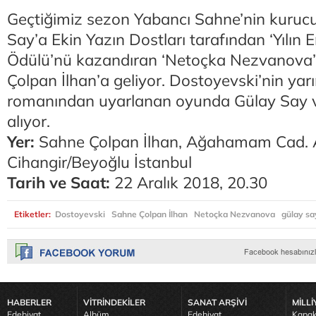
Geçtiğimiz sezon Yabancı Sahne’nin kuruc
Say’a Ekin Yazın Dostları tarafından ‘Yılın 
Ödülü’nü kazandıran ‘Netoçka Nezvanova’,
Çolpan İlhan’a geliyor. Dostoyevski’nin yarı
romanından uyarlanan oyunda Gülay Say ve
alıyor.
Yer:
Sahne Çolpan İlhan, Ağahamam Cad.
Cihangir/Beyoğlu İstanbul
Tarih ve Saat:
22 Aralık 2018, 20.30
Etiketler:
Dostoyevski
Sahne Çolpan İlhan
Netoçka Nezvanova
gülay sa
HABERLER
VİTRİNDEKİLER
SANAT ARŞİVİ
MİLLİ
Edebiyat
Albüm
Edebiyat
Kapak