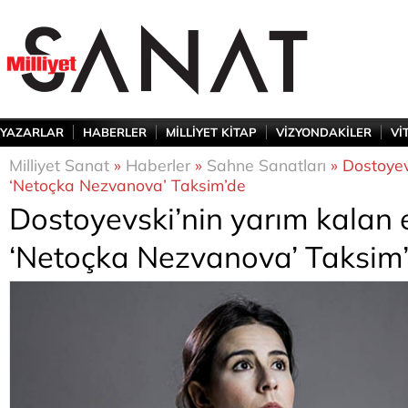
YAZARLAR
HABERLER
MİLLİYET KİTAP
VİZYONDAKİLER
Vİ
Milliyet Sanat
»
Haberler
»
Sahne Sanatları
» Dostoyev
‘Netoçka Nezvanova’ Taksim’de
Dostoyevski’nin yarım kalan 
‘Netoçka Nezvanova’ Taksim