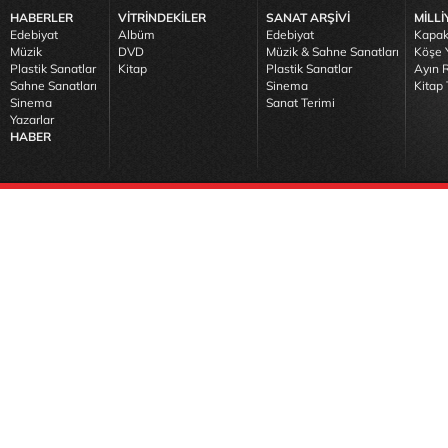
HABERLER
VİTRİNDEKİLER
SANAT ARŞİVİ
MİLLİ
Edebiyat
Albüm
Edebiyat
Kapak
Müzik
DVD
Müzik & Sahne Sanatları
Köşe Y
Plastik Sanatlar
Kitap
Plastik Sanatlar
Ayın R
Sahne Sanatları
Sinema
Kitap 
Sinema
Sanat Terimi
Yazarlar
HABER