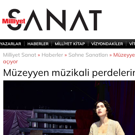
YAZARLAR
HABERLER
MİLLİYET KİTAP
VİZYONDAKİLER
Vİ
Milliyet Sanat
»
Haberler
»
Sahne Sanatları
» Müzeyyen
açıyor
Müzeyyen müzikali perdelerin