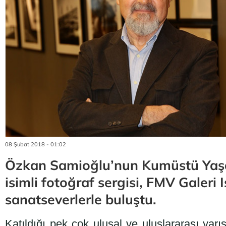
08 Şubat 2018 - 01:02
Özkan Samioğlu’nun Kumüstü Yaş
isimli fotoğraf sergisi, FMV Galeri I
sanatseverlerle buluştu.
Katıldığı pek çok ulusal ve uluslararası yarı