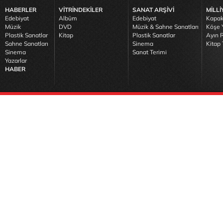
HABERLER
VİTRİNDEKİLER
SANAT ARŞİVİ
MİLLİ
Edebiyat
Albüm
Edebiyat
Kapak
Müzik
DVD
Müzik & Sahne Sanatları
Köşe Y
Plastik Sanatlar
Kitap
Plastik Sanatlar
Ayın R
Sahne Sanatları
Sinema
Kitap 
Sinema
Sanat Terimi
Yazarlar
HABER