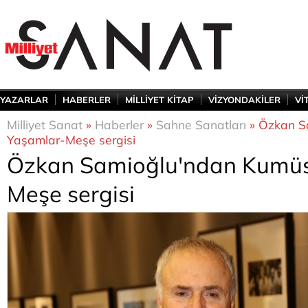
YAZARLAR
HABERLER
MİLLİYET KİTAP
VİZYONDAKİLER
Vİ
Milliyet Sanat
»
Haberler
»
Sahne Sanatları
» Özkan S
Yaşamlar-Meşe sergisi
Özkan Samioğlu'ndan Kumüs
Meşe sergisi