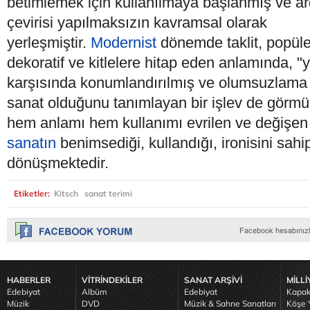
betimlemek için kullanılmaya başlanmış ve ar
çevirisi yapılmaksızın kavramsal olarak
yerleşmiştir.
Modernist
dönemde taklit, popüler
dekoratif ve kitlelere hitap eden anlamında, "
karşısında konumlandırılmış ve olumsuzlama
sanat olduğunu tanımlayan bir işlev de görmü
hem anlamı hem kullanımı evrilen ve değişen
sanatın
benimsediği, kullandığı, ironisini sahi
dönüşmektedir.
Etiketler:
Kitsch
sanat terimi
HABERLER
VİTRİNDEKİLER
SANAT ARŞİVİ
MİLLİ
Edebiyat
Albüm
Edebiyat
Kapak
Müzik
DVD
Müzik & Sahne Sanatları
Köşe Y