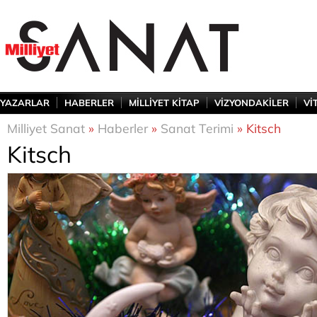
YAZARLAR
HABERLER
MİLLİYET KİTAP
VİZYONDAKİLER
Vİ
Milliyet Sanat
»
Haberler
»
Sanat Terimi
» Kitsch
Kitsch