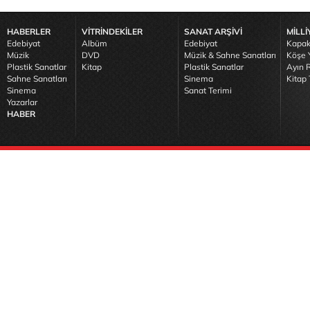
HABERLER
VİTRİNDEKİLER
SANAT ARŞİVİ
MİLLİ
Edebiyat
Albüm
Edebiyat
Kapak
Müzik
DVD
Müzik & Sahne Sanatları
Köşe Y
Plastik Sanatlar
Kitap
Plastik Sanatlar
Ayın R
Sahne Sanatları
Sinema
Kitap 
Sinema
Sanat Terimi
Yazarlar
HABER