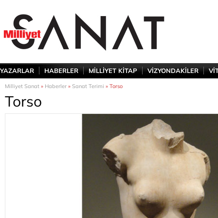
YAZARLAR
HABERLER
MİLLİYET KİTAP
VİZYONDAKİLER
Vİ
Milliyet Sanat
»
Haberler
»
Sanat Terimi
» Torso
Torso