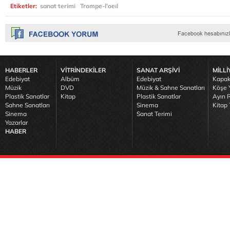
Etiketler:
sanat terimi
Trompe-l'oeıl
HABERLER
VİTRİNDEKİLER
SANAT ARŞİVİ
MİLLİ
Edebiyat
Albüm
Edebiyat
Kapak
Müzik
DVD
Müzik & Sahne Sanatları
Köşe Y
Plastik Sanatlar
Kitap
Plastik Sanatlar
Ayın R
Sahne Sanatları
Sinema
Kitap 
Sinema
Sanat Terimi
Yazarlar
HABER