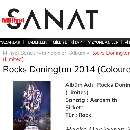
YAZARLAR
HABERLER
MİLLİYET KİTAP
VİZYONDAKİLER
Vİ
Milliyet Sanat »
Vitrindekiler »
Albüm »
Rocks Donington
(Limited)
Rocks Donington 2014 (Coloured
Albüm Adı : Rocks Donin
(Limited)
Sanatçı : Aerosmith
Şirket :
Tür : Rock
Rocks Donington 2