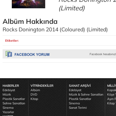
(Limited)
Albüm Hakkında
Rocks Donington 2014 (Coloured) (Limited)
Etiketler:
HABERLER
VİTRİNDEKİLER
SANAT ARŞİVİ
MİLLİ
Edebiyat
Albüm
Edebiyat
Kapak
Müzik
DVD
Müzik & Sahne Sanatları
Köşe Y
Plastik Sanatlar
Kitap
Plastik Sanatlar
Ayın R
Sahne Sanatları
Sinema
Kitap 
Sinema
Sanat Terimi
Yazarlar