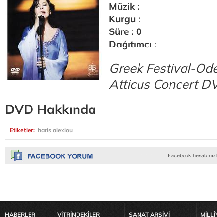
Müzik :
Kurgu :
Süre : 0
Dağıtımcı :
Greek Festival-Od
Atticus Concert D
DVD Hakkında
Etiketler:
haris alexiou
HABERLER
VİTRİNDEKİLER
SANAT ARŞİVİ
MİLLİ