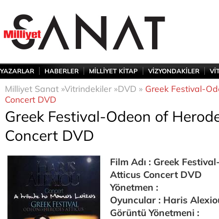
YAZARLAR
HABERLER
MİLLİYET KİTAP
VİZYONDAKİLER
Vİ
Milliyet Sanat »
Vitrindekiler »
DVD »
Greek Festival-Od
Concert DVD
Greek Festival-Odeon of Herode
Concert DVD
Film Adı : Greek Festiva
Atticus Concert DVD
Yönetmen :
Oyuncular : Haris Alexio
Görüntü Yönetmeni :