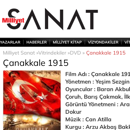
YAZARLAR
HABERLER
MİLLİYET KİTAP
VİZYONDAKİLER
Vİ
Milliyet Sanat »
Vitrindekiler »
DVD »
Çanakkale 1915
Çanakkale 1915
Film Adı : Çanakkale 19
Yönetmen : Yeşim Sezgin
Oyuncular : Baran Akbul
Çoruh, Barış Çakmak, İl
Görüntü Yönetmeni : Ar
Dokur
Müzik : Can Atilla
Kurgu : Arzu Akbaş Bak