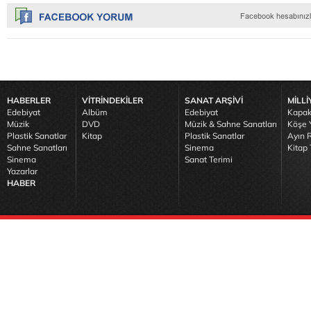
HABERLER
VİTRİNDEKİLER
SANAT ARŞİVİ
MİLLİ
Edebiyat
Albüm
Edebiyat
Kapak
Müzik
DVD
Müzik & Sahne Sanatları
Köşe Y
Plastik Sanatlar
Kitap
Plastik Sanatlar
Ayın R
Sahne Sanatları
Sinema
Kitap 
Sinema
Sanat Terimi
Yazarlar
HABER