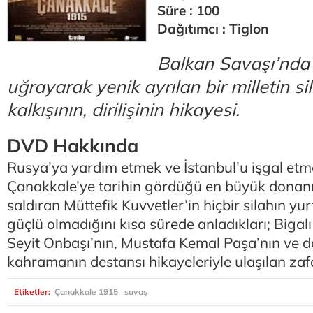
Süre : 100
Dağıtımcı : Tiglon
Balkan Savaşı’nda
uğrayarak yenik ayrılan bir milletin s
kalkışının, dirilişinin hikayesi.
DVD Hakkında
Rusya’ya yardım etmek ve İstanbul’u işgal et
Çanakkale’ye tarihin gördüğü en büyük donan
saldıran Müttefik Kuvvetler’in hiçbir silahın y
güçlü olmadığını kısa sürede anladıkları; Biga
Seyit Onbaşı’nın, Mustafa Kemal Paşa’nın ve da
kahramanın destansı hikayeleriyle ulaşılan zaf
Etiketler:
Çanakkale 1915
savaş