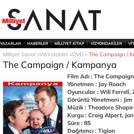
YAZARLAR
HABERLER
MİLLİYET KİTAP
VİZYONDAKİLER
Vİ
Milliyet Sanat »
Vitrindekiler »
DVD »
The Campaign / 
The Campaign / Kampanya
Film Adı : The Campaig
Yönetmen : Jay Roach
Oyuncular : Will Ferrell,
Görüntü Yönetmeni : Jim
Müzik : Theodore Shapir
Kurgu : Craig Alpert, Jon
Süre : 85
Dağıtımcı : Tiglon