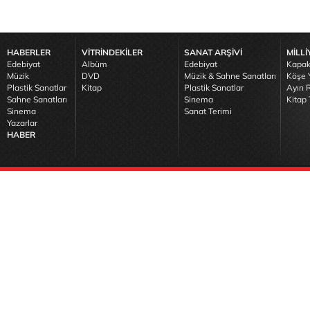
HABERLER
VİTRİNDEKİLER
SANAT ARŞİVİ
MİLLİ
Edebiyat
Albüm
Edebiyat
Kapak
Müzik
DVD
Müzik & Sahne Sanatları
Köşe Y
Plastik Sanatlar
Kitap
Plastik Sanatlar
Ayın R
Sahne Sanatları
Sinema
Kitap 
Sinema
Sanat Terimi
Yazarlar
HABER