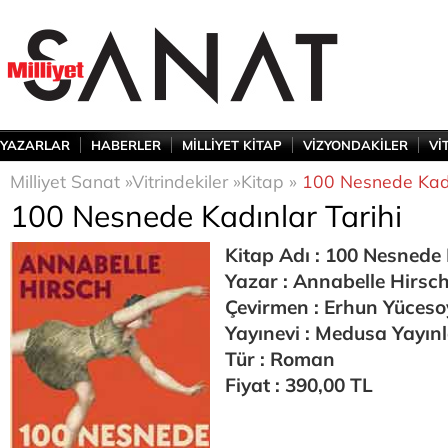
YAZARLAR
HABERLER
MİLLİYET KİTAP
VİZYONDAKİLER
Vİ
Milliyet Sanat »
Vitrindekiler »
Kitap »
100 Nesnede Kadı
100 Nesnede Kadınlar Tarihi
Kitap Adı : 100 Nesnede 
Yazar : Annabelle Hirsc
Çevirmen : Erhun Yüceso
Yayınevi : Medusa Yayınl
Tür : Roman
Fiyat : 390,00 TL