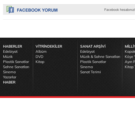
HABERLER
VİTRİNDEKİLER
SANAT ARŞİVİ
MİLLİ
Edebiyat
Albüm
Edebiyat
Kapak
Müzik
DVD
Müzik & Sahne Sanatları
Köşe Y
Plastik Sanatlar
Kitap
Plastik Sanatlar
Ayın R
Sahne Sanatları
Sinema
Kitap 
Sinema
Sanat Terimi
Yazarlar
HABER