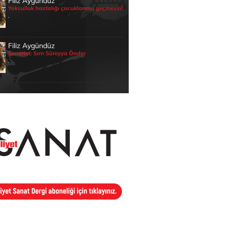
Filiz Aygündüz
Yoksulluk hastalığı çocuklarıma geçmesin!
.
Filiz Aygündüz
Senarist: Sırrı Süreyya Önder
.