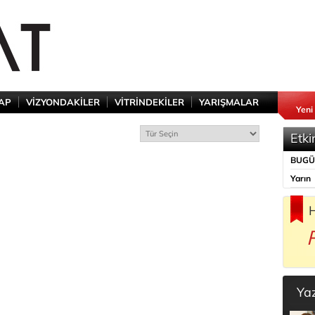
TAP
VİZYONDAKİLER
VİTRİNDEKİLER
YARIŞMALAR
Yeni
Etki
BUG
Yarın
H
Ya