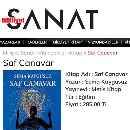
YAZARLAR
HABERLER
MİLLİYET KİTAP
VİZYONDAKİLER
Vİ
Milliyet Sanat »
Vitrindekiler »
Kitap »
Saf Canavar
Saf Canavar
Kitap Adı : Saf Canavar
Yazar : Sema Kaygusuz
Yayınevi : Metis Kitap
Tür : Eğitim
Fiyat : 285,00 TL