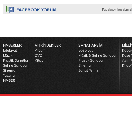
HABERLER
VİTRİNDEKİLER
SANAT ARŞİVİ
MİLLİ
Edebiyat
Albüm
Edebiyat
Kapak
Müzik
DVD
Müzik & Sahne Sanatları
Köşe Y
Plastik Sanatlar
Kitap
Plastik Sanatlar
Ayın R
Sahne Sanatları
Sinema
Kitap 
Sinema
Sanat Terimi
Yazarlar
HABER