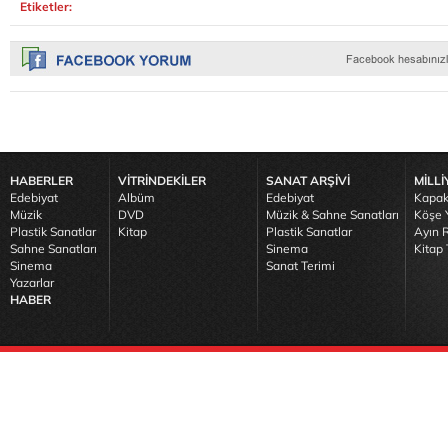
Etiketler:
HABERLER
VİTRİNDEKİLER
SANAT ARŞİVİ
MİLLİ
Edebiyat
Albüm
Edebiyat
Kapak
Müzik
DVD
Müzik & Sahne Sanatları
Köşe Y
Plastik Sanatlar
Kitap
Plastik Sanatlar
Ayın R
Sahne Sanatları
Sinema
Kitap 
Sinema
Sanat Terimi
Yazarlar
HABER