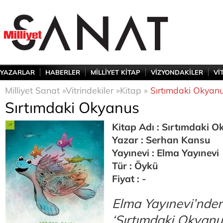
YAZARLAR
HABERLER
MİLLİYET KİTAP
VİZYONDAKİLER
Vİ
Milliyet Sanat »
Vitrindekiler »
Kitap »
Sırtımdaki Okyan
Sırtımdaki Okyanus
Kitap Adı : Sırtımdaki 
Yazar : Serhan Kansu
Yayınevi : Elma Yayınevi
Tür : Öykü
Fiyat : -
Elma Yayınevi’nden
‘Sırtımdaki Okyanu