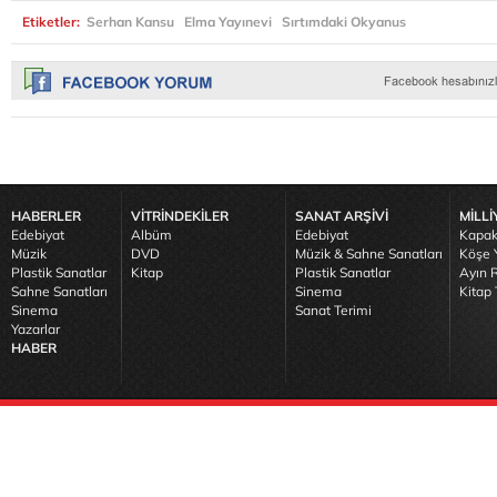
Etiketler:
Serhan Kansu
Elma Yayınevi
Sırtımdaki Okyanus
HABERLER
VİTRİNDEKİLER
SANAT ARŞİVİ
MİLLİ
Edebiyat
Albüm
Edebiyat
Kapak
Müzik
DVD
Müzik & Sahne Sanatları
Köşe Y
Plastik Sanatlar
Kitap
Plastik Sanatlar
Ayın R
Sahne Sanatları
Sinema
Kitap 
Sinema
Sanat Terimi
Yazarlar
HABER