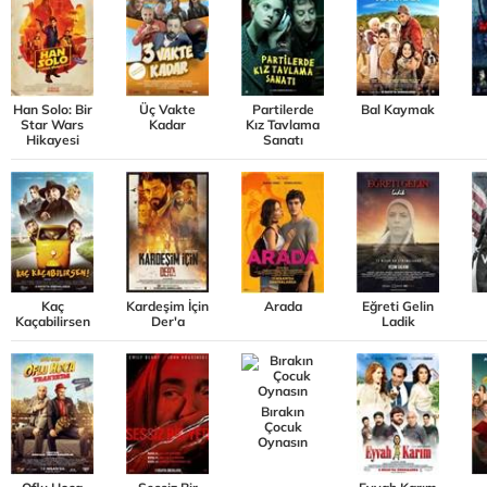
Han Solo: Bir
Üç Vakte
Partilerde
Bal Kaymak
Star Wars
Kadar
Kız Tavlama
Hikayesi
Sanatı
Kaç
Kardeşim İçin
Arada
Eğreti Gelin
Kaçabilirsen
Der'a
Ladik
Bırakın
Çocuk
Oynasın