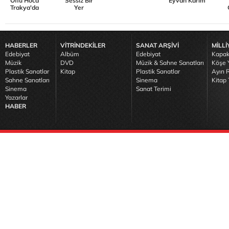
Oflu Hoca
Sessiz Bir
Eyvah Karım
Trakya'da
Yer
HABERLER
VİTRİNDEKİLER
SANAT ARŞİVİ
MİLLİ
Edebiyat
Albüm
Edebiyat
Kapak
Müzik
DVD
Müzik & Sahne Sanatları
Köşe Y
Plastik Sanatlar
Kitap
Plastik Sanatlar
Ayın R
Sahne Sanatları
Sinema
Kitap 
Sinema
Sanat Terimi
Yazarlar
HABER