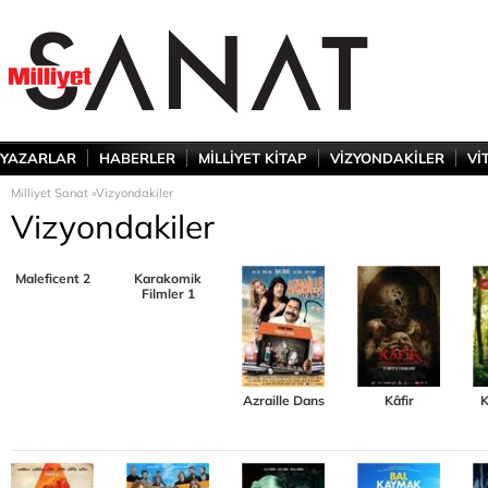
YAZARLAR
HABERLER
MİLLİYET KİTAP
VİZYONDAKİLER
Vİ
Milliyet Sanat »
Vizyondakiler
Vizyondakiler
Maleficent 2
Karakomik
Filmler 1
Azraille Dans
Kâfir
K