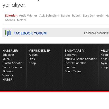
yer alıyor.
Etiketler:
Andy Wiener
Aşk Sahneleri
Barbie
bebek
Ebru Demetgül
H
Scenes
Mattel
HABERLER
VİTRİNDEKİLER
SANAT ARŞİVİ
MİLLİ
Edebiyat
Albüm
Edebiyat
Kapak
Müzik
DVD
Müzik & Sahne Sanatları
Köşe Y
Plastik Sanatlar
Kitap
Plastik Sanatlar
Ayın R
Sahne Sanatları
Sinema
Kitap 
Sinema
Sanat Terimi
Yazarlar
HABER