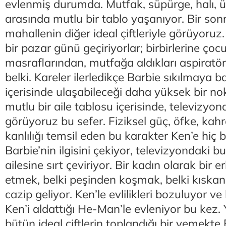
evlenmiş durumda. Mutfak, süpürge, halı, ü
arasında mutlu bir tablo yaşanıyor. Bir sonr
mahallenin diğer ideal çiftleriyle görüyoru
bir pazar günü geçiriyorlar; birbirlerine çoc
masraflarından, mutfağa aldıkları aspiratö
belki. Kareler ilerledikçe Barbie sıkılmaya baş
içerisinde ulaşabileceği daha yüksek bir no
mutlu bir aile tablosu içerisinde, televizyo
görüyoruz bu sefer. Fiziksel güç, öfke, ka
kanlılığı temsil eden bu karakter Ken’e hiç 
Barbie’nin ilgisini çekiyor, televizyondaki
ailesine sırt çeviriyor. Bir kadın olarak bir 
etmek, belki peşinden koşmak, belki kısk
cazip geliyor. Ken’le evlilikleri bozuluyor v
Ken’i aldattığı He-Man’le evleniyor bu kez.
bütün ideal çiftlerin toplandığı bir yemekte