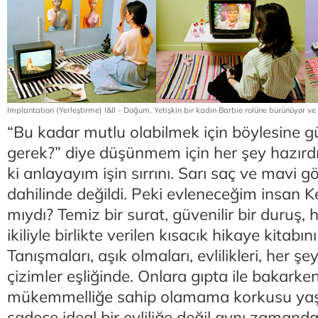
Implantation (Yerleştirme) I&II - Doğum. Yetişkin bir kadın Barbie rolüne bürünüyor ve 
“Bu kadar mutlu olabilmek için böylesine 
gerek?” diye düşünmem için her şey hazırd
ki anlayayım işin sırrını. Sarı saç ve mavi 
dahilinde değildi. Peki evleneceğim insan K
mıydı? Temiz bir surat, güvenilir bir duruş
ikiliyle birlikte verilen kısacık hikaye kitabın
Tanışmaları, aşık olmaları, evlilikleri, her şey
çizimler eşliğinde. Onlara gıpta ile bakar
mükemmelliğe sahip olamama korkusu yaş
sadece ideal bir evliliğe değil aynı zamand