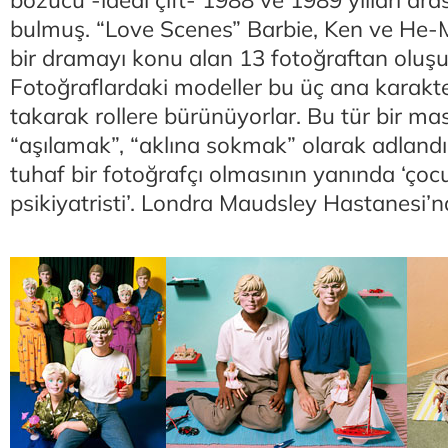
bozucu -ideal çift- 1988 ve 1989 yılları aras
bulmuş. “Love Scenes” Barbie, Ken ve He-
bir dramayı konu alan 13 fotoğraftan oluşu
Fotoğraflardaki modeller bu üç ana karakte
takarak rollere bürünüyorlar. Bu tür bir ma
“aşılamak”, “aklına sokmak” olarak adland
tuhaf bir fotoğrafçı olmasının yanında ‘çoc
psikiyatristi’. Londra Maudsley Hastanesi’n