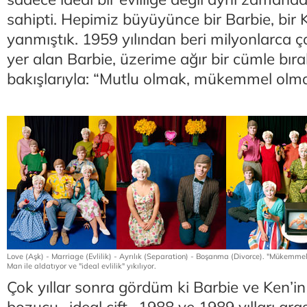
sahipti. Hepimiz büyüyünce bir Barbie, bi
yanmıştık. 1959 yılından beri milyonlarca
yer alan Barbie, üzerime ağır bir cümle bır
bakışlarıyla: “Mutlu olmak, mükemmel olma
Love (Aşk) - Marriage (Evlilik) - Ayrılık (Separation) - Boşanma (Divorce). "Mükemme
Man ile aldatıyor ve "ideal evlilik" yıkılıyor.
Çok yıllar sonra gördüm ki Barbie ve Ken’in t