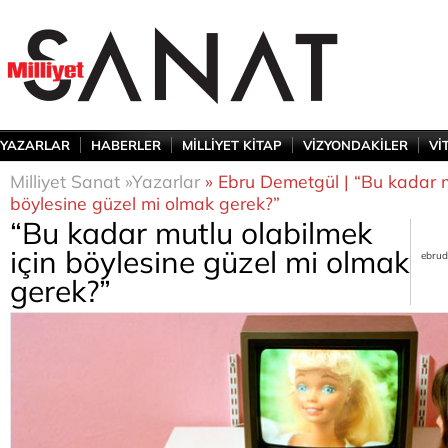
YAZARLAR
HABERLER
MİLLİYET KİTAP
VİZYONDAKİLER
Vİ
Milliyet Sanat »
Yazarlar
» Ebru Demetgül | “Bu kadar m
böylesine güzel mi olmak gerek?”
“Bu kadar mutlu olabilmek
için böylesine güzel mi olmak
ebrud
gerek?”