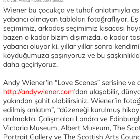
Analysis (Analiz) - Conclusion (Sonuç).
Wiener bu çocukça ve tuhaf anlatımıyla asl
yabancı olmayan tabloları fotoğraflıyor. Eş 
seçimimiz, arkadaş seçimimiz kısacası haya
bazen o kadar bizim dışımızda, o kadar ta
yabancı oluyor ki, yıllar yıllar sonra kendim
koyduğumuza şaşırıyoruz ve bu şaşkınlıkla b
daha geçiriyoruz.
Andy Wiener’in “Love Scenes” serisine ve di
http://andywiener.com
’dan ulaşabilir, dün
yakından şahit olabilirsiniz. Wiener’in fotoğ
edilmiş anlatım”, “düzeneği kurulmuş hikaye
anılmakta. Çalışmaları Londra ve Edinburgh
Victoria Museum, Albert Museum, The Scot
Portrait Gallery ve The Scottish Arts Counc