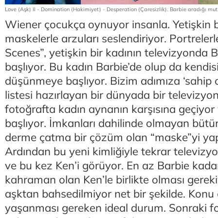
Love (Aşk) II - Domination (Hakimiyet) - Desperation (Çaresizlik). Barbie aradığı m
Wiener çocukça oynuyor insanla. Yetişkin b
maskelerle arzuları seslendiriyor. Portrelerl
Scenes”, yetişkin bir kadının televizyonda B
başlıyor. Bu kadın Barbie’de olup da kendi
düşünmeye başlıyor. Bizim adımıza ‘sahip 
listesi hazırlayan bir dünyada bir televizyon
fotoğrafta kadın aynanın karşısına geçiyor
başlıyor. İmkanları dahilinde olmayan bütün 
derme çatma bir çözüm olan “maske”yi yap
Ardından bu yeni kimliğiyle tekrar televizy
ve bu kez Ken’i görüyor. En az Barbie kadar
kahraman olan Ken’le birlikte olması gereki
aşktan bahsedilmiyor net bir şekilde. Konu
yaşanması gereken ideal durum. Sonraki fot