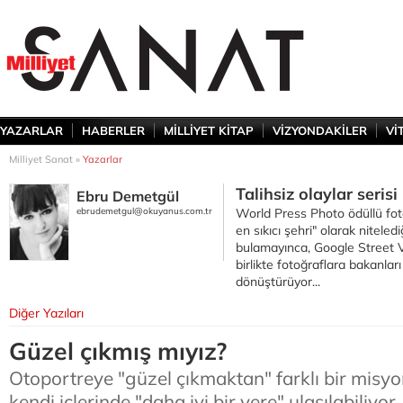
YAZARLAR
HABERLER
MİLLİYET KİTAP
VİZYONDAKİLER
Vİ
Milliyet Sanat »
Yazarlar
Talihsiz olaylar serisi
Ebru Demetgül
ebrudemetgul@okuyanus.com.tr
World Press Photo ödüllü fot
en sıkıcı şehri" olarak niteledi
bulamayınca, Google Street 
birlikte fotoğraflara bakanlar
dönüştürüyor...
Diğer Yazıları
Güzel çıkmış mıyız?
Otoportreye "güzel çıkmaktan" farklı bir misyo
kendi içlerinde "daha iyi bir yere" ulaşılabiliyor