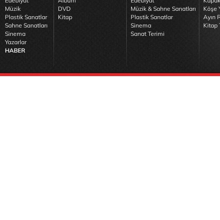
Edebiyat
Albüm
Edebiyat
Kapak
Müzik
DVD
Müzik & Sahne Sanatları
Köşe Y
Plastik Sanatlar
Kitap
Plastik Sanatlar
Ayın R
Sahne Sanatları
Sinema
Kitap 
Sinema
Sanat Terimi
Yazarlar
HABER