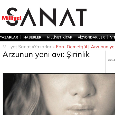
YAZARLAR
HABERLER
MİLLİYET KİTAP
VİZYONDAKİLER
Vİ
Milliyet Sanat »
Yazarlar
» Ebru Demetgül | Arzunun yeni 
Arzunun yeni avı: Şirinlik
ebrud