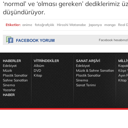
‘normal’ ve ‘olması gereken’ dediklerimiz ü
düşündürüyor.
Etiketler:
anime
fotoğrafçılık
Hiroshi Watanabe
Japonya
manga
Real D
HABERLER
VİTRİNDEKİLER
SANAT ARŞİVİ
MİLLİ
Edebiyat
Albüm
Edebiyat
Kapak
Müzik
DVD
Müzik & Sahne Sanatları
Köşe Y
Plastik Sanatlar
Kitap
Plastik Sanatlar
Ayın R
Sahne Sanatları
Sinema
Kitap 
Sinema
Sanat Terimi
Yazarlar
HABER