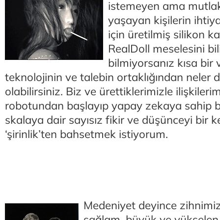
istemeyen ama mutlaka
yaşayan kişilerin ihtiy
için üretilmiş silikon k
RealDoll meselesini bili
bilmiyorsanız kısa bir 
teknolojinin ve talebin ortaklığından neler
olabilirsiniz. Biz ve ürettiklerimizle ilişkile
robotundan başlayıp yapay zekaya sahip b
skalaya dair sayısız fikir ve düşünceyi bir 
‘şirinlik’ten bahsetmek istiyorum.
Medeniyet deyince zihnimi
sağlam, büyük ve yükselen y