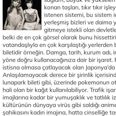
konan taşları, tıkır tıkır işl
istenen sistemi, bu sistem 
yerleşmiş bizleri ve daima y
gitmeye istekli olan devletl
belki de en çok görsel olarak bunu hissettiri
vatandaşlıyla en çok karşılaştığı yerlerden b
biletidir örneğin. Damga, tarih, kurum adı, i
yöne doğru kullanacağınıza dair bir işaret. 
istisna olmasa çatlayacak olan Japonya’da 
Anlaşılamayacak derece bir şirinlik içerisi
lunapark bileti gibi, üzerinde pokemonun
hali olan bir kağıt kullanılabiliyor. Trafik iş
imajlarına kadar bir yumuşaklık ve tatlılık i
kültürünün dünyaya virüs gibi saldığı anime j
şahikasını kadın imajına, hatta cinselliğe ta