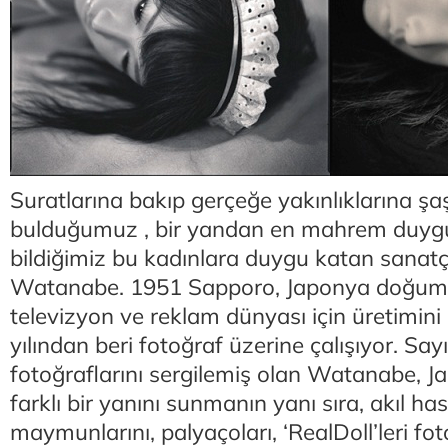
Suratlarına bakıp gerçeğe yakınlıklarına şaş
bulduğumuz , bir yandan en mahrem duygula
bildiğimiz bu kadınlara duygu katan sanatçı
Watanabe. 1951 Sapporo, Japonya doğuml
televizyon ve reklam dünyası için üretimin
yılından beri fotoğraf üzerine çalışıyor. Say
fotoğraflarını sergilemiş olan Watanabe, J
farklı bir yanını sunmanın yanı sıra, akıl hast
maymunlarını, palyaçoları, ‘RealDoll’leri fo