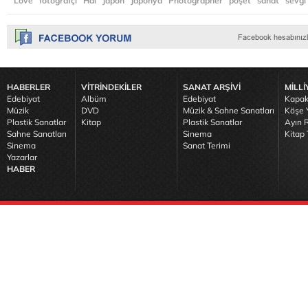
Love
fotoğrafçı
Hal
Japon
Japonya
Photographer
poşet
sanat
sevgi
HABERLER
VİTRİNDEKİLER
SANAT ARŞİVİ
MİLLİ
Edebiyat
Albüm
Edebiyat
Kapak
Müzik
DVD
Müzik & Sahne Sanatları
Köşe Y
Plastik Sanatlar
Kitap
Plastik Sanatlar
Ayın R
Sahne Sanatları
Sinema
Kitap 
Sinema
Sanat Terimi
Yazarlar
HABER