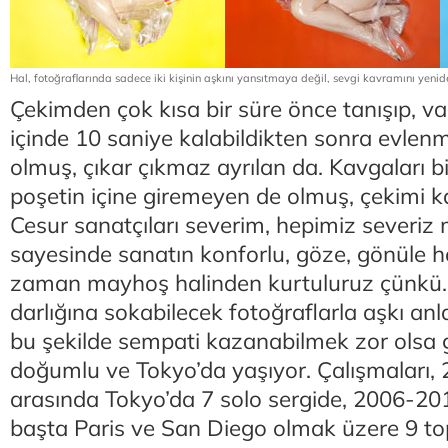
Hal, fotoğraflarında sadece iki kişinin aşkını yansıtmaya değil, sevgi kavramını yeni
Çekimden çok kısa bir süre önce tanışıp, v
içinde 10 saniye kalabildikten sonra evlen
olmuş, çıkar çıkmaz ayrılan da. Kavgaları bit
poşetin içine giremeyen de olmuş, çekimi ka
Cesur sanatçıları severim, hepimiz severiz
sayesinde sanatın konforlu, göze, gönüle h
zaman mayhoş halinden kurtuluruz çünkü.
darlığına sokabilecek fotoğraflarla aşkı a
bu şekilde sempati kazanabilmek zor olsa 
doğumlu ve Tokyo’da yaşıyor. Çalışmaları, 
arasında Tokyo’da 7 solo sergide, 2006-2011
başta Paris ve San Diego olmak üzere 9 top