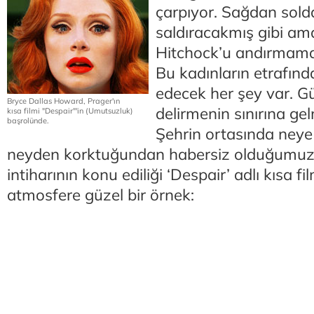
çarpıyor. Sağdan sold
saldıracakmış gibi am
Hitchock’u andırmama
Bu kadınların etrafında
edecek her şey var. G
Bryce Dallas Howard, Prager'ın
delirmenin sınırına gel
kısa filmi "Despair"'in (Umutsuzluk)
başrolünde.
Şehrin ortasında neye
neyden korktuğundan habersiz olduğumuz b
intiharının konu ediliği ‘Despair’ adlı kısa fi
atmosfere güzel bir örnek: