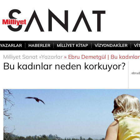
YAZARLAR
HABERLER
MİLLİYET KİTAP
VİZYONDAKİLER
Vİ
Milliyet Sanat »
Yazarlar
» Ebru Demetgül | Bu kadınla
Bu kadınlar neden korkuyor?
ebrud