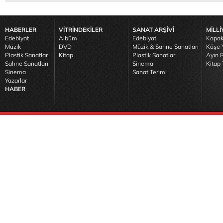
HABERLER
VİTRİNDEKİLER
SANAT ARŞİVİ
MİLLİ
Edebiyat
Albüm
Edebiyat
Kapak
Müzik
DVD
Müzik & Sahne Sanatları
Köşe Y
Plastik Sanatlar
Kitap
Plastik Sanatlar
Ayın R
Sahne Sanatları
Sinema
Kitap 
Sinema
Sanat Terimi
Yazarlar
HABER