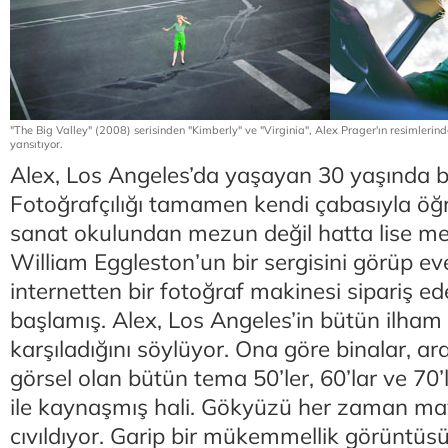
"The Big Valley" (2008) serisinden "Kimberly" ve "Virginia", Alex Prager'ın resimlerinde
yansıtıyor.
Alex, Los Angeles’da yaşayan 30 yaşında bi
Fotoğrafçılığı tamamen kendi çabasıyla öğ
sanat okulundan mezun değil hatta lise mez
William Eggleston’un bir sergisini görüp ev
internetten bir fotoğraf makinesi sipariş e
başlamış. Alex, Los Angeles’in bütün ilham 
karşıladığını söylüyor. Ona göre binalar, a
görsel olan bütün tema 50’ler, 60’lar ve 7
ile kaynaşmış hali. Gökyüzü her zaman mavi
cıvıldıyor. Garip bir mükemmellik görüntüsü 