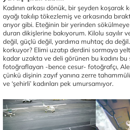
Kadının arkası dönük, bir şeyden koşarak k
ayağı takılıp tökezlemiş ve arkasında bırak
arıyor gibi. Eteğinin bir yerinden sökülmey
duran dikişlerine bakıyorum. Kilolu sayılır 
değil, güçlü değil, yardıma muhtaç da deği
korkuyor? Elimi uzatıp derdini sormaya y
kadar uzakta ve deli görünen bu kadını bu 
fotoğraflayan -bence cesur- fotoğrafçı, Ale
çünkü dişinin zayıf yanına zerre tahammül
ve ‘şehirli’ kadınları pek umursamıyor.