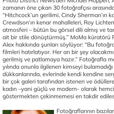
Photo District News’den Michael Hoppen, A
zamanın öne çıkan 30 fotoğrafçısı arasında
“Hitchcock’un gerilimi, Cindy Sherman’ın ka
Crewdson’ın kenar mahalleleri, Roy Lichtenst
atmosferi – bütün bu görsel dili almış ve 
ait bir stile dönüştürmüş.” MoMa küratörü
Alex hakkında şunları söylüyor: “Bu fotoğr
filmleri hatırlatıyor. Her an bir şey olacakmı
gerilmiş ve patlamaya hazır.” Fotoğrafla me
yılında onunla ilgilenen kimseyi bulamadığı 
dükkanlarında, evlerinde kendi kendine se
bir çok galeri tarafından istenen ve ödüllere
kadın –yani güçlü ve modern- olarak hemcins
göstermekten çekinmemesi en takdir edilesi
Fotoğraflarının bazıla