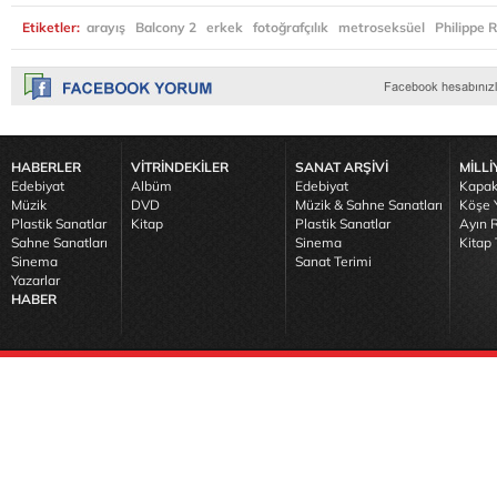
Etiketler:
arayış
Balcony 2
erkek
fotoğrafçılık
metroseksüel
Philippe 
HABERLER
VİTRİNDEKİLER
SANAT ARŞİVİ
MİLLİ
Edebiyat
Albüm
Edebiyat
Kapak
Müzik
DVD
Müzik & Sahne Sanatları
Köşe Y
Plastik Sanatlar
Kitap
Plastik Sanatlar
Ayın R
Sahne Sanatları
Sinema
Kitap 
Sinema
Sanat Terimi
Yazarlar
HABER