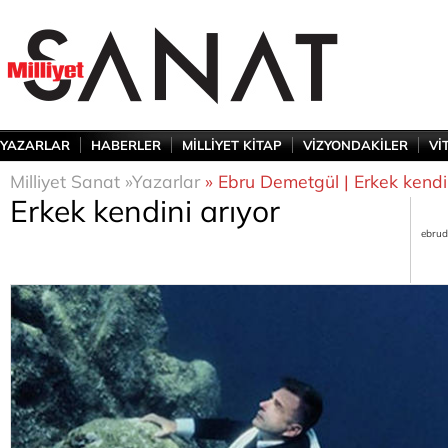
YAZARLAR
HABERLER
MİLLİYET KİTAP
VİZYONDAKİLER
Vİ
Milliyet Sanat »
Yazarlar
» Ebru Demetgül | Erkek kendin
Erkek kendini arıyor
ebrud