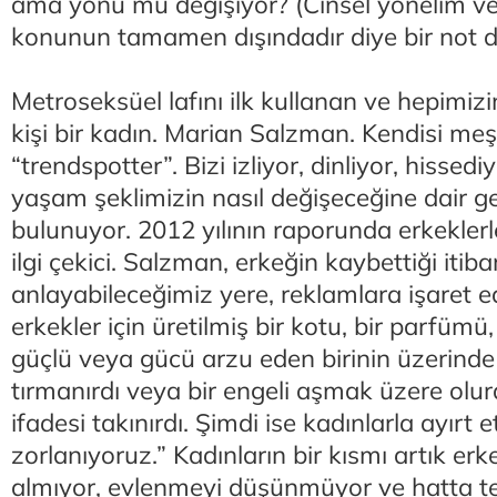
ama yönü mü değişiyor? (Cinsel yönelim ve 
konunun tamamen dışındadır diye bir not d
Metroseksüel lafını ilk kullanan ve hepimiz
kişi bir kadın. Marian Salzman. Kendisi meş
“trendspotter”. Bizi izliyor, dinliyor, hissed
yaşam şeklimizin nasıl değişeceğine dair g
bulunuyor. 2012 yılının raporunda erkeklerle i
ilgi çekici. Salzman, erkeğin kaybettiği itiba
anlayabileceğimiz yere, reklamlara işaret e
erkekler için üretilmiş bir kotu, bir parfümü
güçlü veya gücü arzu eden birinin üzerind
tırmanırdı veya bir engeli aşmak üzere olurd
ifadesi takınırdı. Şimdi ise kadınlarla ayırt
zorlanıyoruz.” Kadınların bir kısmı artık erke
almıyor, evlenmeyi düşünmüyor ve hatta t