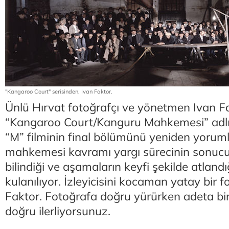
"Kangaroo Court" serisinden, Ivan Faktor.
Ünlü Hırvat fotoğrafçı ve yönetmen Ivan F
“Kangaroo Court/Kanguru Mahkemesi” adlı 
“M” filminin final bölümünü yeniden yorum
mahkemesi kavramı yargı sürecinin sonu
bilindiği ve aşamaların keyfi şekilde atlandı
kulanılıyor. İzleyicisini kocaman yatay bir f
Faktor. Fotoğrafa doğru yürürken adeta b
doğru ilerliyorsunuz.