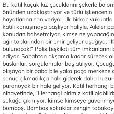
Bu katil küçük kız çocuklarını şekerle balon
önünden uzaklaştırıyor ve türlü işkencenin
hayatlarına son veriyor. İlk birkaç vukuatla 
katili konuşmaya başlıyor haliyle. Aileler p
konudan bahsetmiyor, kimse ne yapacağını 
ağır toplarından bir emir geliyor aşağıya; “K
bulunacak!” Polis teşkilatı tüm imkanlarını b
ediyor. Sabahtan akşama kadar sürecek ol
baskınlar, sorgulamalar başlatılıyor. Çocuğ
okşayan bir baba bile yaka paça merkeze g
sonuç çıkmadıkça halk giderek daha huzu
paranoyak bir hale geliyor. Katil herhangi bir
nihayetinde, “Herhangi birimiz katil olabilir
sokağa çıkmıyor, kimse kimseye güvenmiyor
bomboş. Bomboş sokaklar zengin tabakay