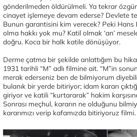
gönderilmeden öldürülmeli. Ya tekrar özgür 
cinayet işlemeye devam ederse? Devlete te
Bunun garantisini kim verecek? Peki Hans 
olma hakkı yok mu? Katil olmak ‘an’ meseles
doğru. Koca bir halk katile dönüşüyor.
Derme çatma bir şekilde anlattığım bu hika
1931 tarihli “M” adlı filmine ait. “M”in so
merak ederseniz ben de bilmiyorum diyebili
bulanık bir yerde bitiriyor; idam kararı çıktığ
giriyor ve katili “kurtararak” hakim karşısına
Sonrası meçhul, kararın ne olduğunu bilmi
kararımızı verip kafamızda bitiriyoruz filmi.