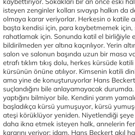
kaybettiriyor. Sokakları bir an önce eski h
isteyen zenginler kolları sıvayıp halkın da d
olmaya karar veriyorlar. Herkesin o katile ac
başta kendisi için, para kaybetmemek için,
rahatlamak için. Sonunda katil el birliğiyle 
bildirilmeden yer altına kaçırılıyor. Yerin al
salon ve salonun başında uzun bir masa v
etrafı tıklım tıkış dolu, herkes kürsüde katili
kürsünün önüne atılıyor. Kimsenin katili di
ama yine de konuşturuyorlar Hans Beckert’i
suçlandığını bile anlayamayacak durumda. 
yaptığını bilmiyor bile. Kendini yarım ya
başladıkça kürsü yumuşuyor, kürsü yumuşa
ateşi körüklüyor yeniden. Niyetlendiği şeye 
daha ikna etmek isteyen halk, annelerin fery
kararını veriyor; idam. Hans Beckert akıl h