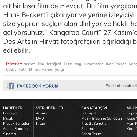
ait bir kısa film de mevcut. Bu film yargıl
Hans Beckert’i çıkarıyor ve yerine izleyiciyi
size yapılan suçlamaları dinliyor ve haklı-h
geliyorsunuz. “Kangaroo Court” 27 Kasım’a 
Des Arts’ın Hırvat fotoğrafçıları ağırladığı
edilebilir.
Etiketler:
adalet
film
fotoğraf
Fritz Lang
Hırvatistan
Ivan Faktör
Kan
Court
katil
M
mahkeme
yargı
HABERLER
VİTRİNDEKİLER
SANAT ARŞİVİ
MİLLİ
Edebiyat
Albüm
Edebiyat
Kapak
Müzik
DVD
Müzik & Sahne Sanatları
Köşe Y
Plastik Sanatlar
Kitap
Plastik Sanatlar
Ayın R
Sahne Sanatları
Sinema
Kitap 
Sinema
Sanat Terimi