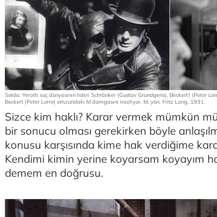
Solda: Yeraltı suç dünyasının lideri Schränker (Gustav Grundgens), Beckert'i (Peter L
Beckert (Peter Lorre) omzundaki M damgasını inceliyor. M, yön. Fritz Lang, 1931.
Sizce kim haklı? Karar vermek mümkün mü
bir sonucu olması gerekirken böyle anlaşılm
konusu karşısında kime hak verdiğime kar
Kendimi kimin yerine koyarsam koyayım h
demem en doğrusu.