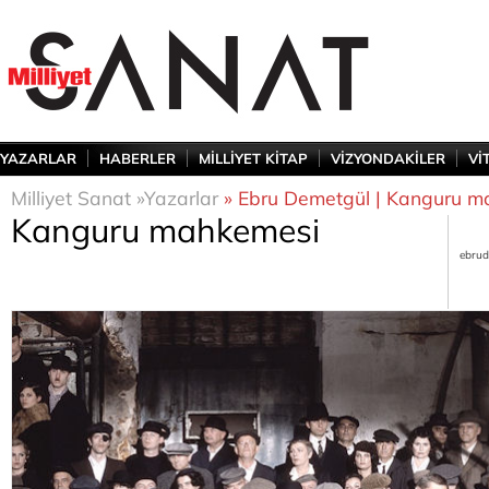
YAZARLAR
HABERLER
MİLLİYET KİTAP
VİZYONDAKİLER
Vİ
Milliyet Sanat »
Yazarlar
» Ebru Demetgül | Kanguru m
Kanguru mahkemesi
ebrud