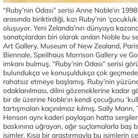
“Ruby’nin Odası” serisi Anne Noble’ın 1998 
arasında biriktirdiği, kızı Ruby’nin ‘çocuklu
oluşuyor. Yeni Zelanda’nın dünyaya kazandır
sanatçılardan biri olarak anılan Noble bu s
Art Gallery, Museum of New Zealand, Pari
Biennale, Speilhaus Morrison Gallery ve G
imkanı bulmuş. “Ruby’nin Odası” serisi gö
bulundukça ve konuşuldukça çok geçmeden 
rahatsız etmeye başlamış. Ruby’nin yüzünd
odaklanılması, dilini gözeneklerine kadar 
bir de üzerine Noble’ın kendi çocuğunu ‘kul
tartışmaları kaçınılmaz kılmış. Sally Mann, 
Henson aynı kaderi paylaşan hatta sergileri
baskınına uğrayan, ağır suçlamalarla baş b
isimler. Kısa bir araştırmayla bu isimlerin çe