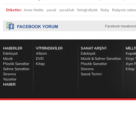
Etiketler:
Anne Noble
çocuk
çocukluk
fotoğrafçılık
Ruby
Rubynin odası
HABERLER
VİTRİNDEKİLER
SANAT ARŞİVİ
MİLLİ
Edebiyat
Albüm
Edebiyat
Kapak
Müzik
DVD
Müzik & Sahne Sanatları
Köşe Y
Plastik Sanatlar
Kitap
Plastik Sanatlar
Ayın R
Sahne Sanatları
Sinema
Kitap 
Sinema
Sanat Terimi
Yazarlar
HABER