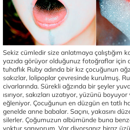
Sekiz cümledir size anlatmaya çalıştığım k
yazıda görüyor olduğunuz fotoğraflar için d
tuhaflık Ruby adında bir kız çocuğunun ağzı
sakızlar, lolipoplar çevresinde kurulmuş. Ru
civarlarında. Sürekli ağzında bir şeyler yuva
ısırıyor, sakızları uzatıyor, yüzünü boyuy
eğleniyor. Çocuğunun en düzgün en tatlı hal
genelde anne babalar. Saçını, yakasını düze
silerler. Çoğumuzun albümünde buna benze
yoktur sanıyorum. Var diyorsanız biraz üz