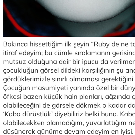
Bakınca hissettiğim ilk şeyin “Ruby de ne ta
itiraf edeyim; bu cümle sıralamanın gerisin
mutsuz olduğuna dair bir ipucu da verilm
çocukluğun görsel dildeki karşılığının şu a
gördüklerimizle sınırlı olmaması gerektiğin
Çocuğun masumiyeti yanında özel bir dünyas
öfkesi bazen küçük hain planları, ağzında çe
olabileceğini de görsele dökmek o kadar da
‘Kaba dürüstlük’ diyebiliriz belki buna. Kab
olabilecekken olamadığım, yuvarlattığım ne
düşünerek günüme devam edeyim en iyisi.