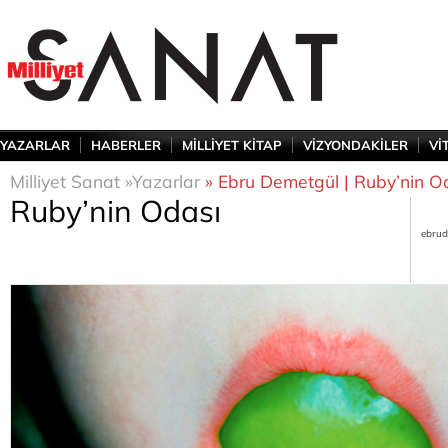
YAZARLAR
HABERLER
MİLLİYET KİTAP
VİZYONDAKİLER
Vİ
Milliyet Sanat »
Yazarlar
» Ebru Demetgül | Ruby’nin O
Ruby’nin Odası
ebrud