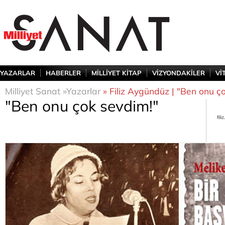
YAZARLAR
HABERLER
MİLLİYET KİTAP
VİZYONDAKİLER
Vİ
Milliyet Sanat »
Yazarlar
» Filiz Aygündüz | "Ben onu ç
"Ben onu çok sevdim!"
fil