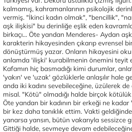
Türkiyesi var. Dekoru ustalıkla çizmiş İlgü
kalmamış, kahramanlarının psikolojik derinl
vermiş. "İkinci kadın olmak", "bencillik", "na
aşk ilişkisi" bu derinliğe eşlik eden kavra
birkaçı... Öte yandan Menderes- Aydan aşkını
karakterin hikayesinden çıkarıp evrensel bi
dönüştürmüş yazar. Onların hikayesini okur
anlamda 'ilişki' kurabilmenin önemini teyit 
Kafamın hiç basmadığı kimi durumlar, anlat
'yakın' ve 'uzak' gözlüklerle anlaşılır hale ge
anda iki kadını sevebileceğine, üzülerek de
misal. "Kötü" olmadığı halde birçok kötülük
Öte yandan bir kadının bir erkeği ne kadar 
bir kez daha tanıklık ettim. Vakti geldiğind
yanarsa yansın, bütün vakarıyla sessizce gi
Gittiği halde, sevmeye devam edebileceğine.