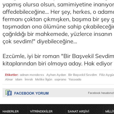
yapmış olursa olsun, samimiyetine inanıyo
affedebileceğine... Her şey, herkes, o ada
fermanı çoktan çıkmışken, başıma bir şey ge
taşımadan ona ölümüne sahip çıkabileceğine.
çağrıldığı bir mahkemede, yüzlerce insanı
çok sevdim!" diyebileceğine...
Ezcümle, iyi bir roman "Bir Başvekil Sevdim
kitaplarından biri olmaya aday. Hak ediyor 
Etiketler:
adnan menderes
Ayhan Aydan
Bir Başvekil Sevdim
Filiz Ayg
Alnar
idam
İmralı
Melike İlgün
soprano
Yassıada
HABERLER
VİTRİNDEKİLER
SANAT ARŞİVİ
MİLLİ