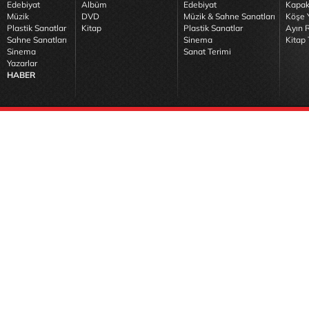
Edebiyat
Albüm
Edebiyat
Kapak
Müzik
DVD
Müzik & Sahne Sanatları
Köşe Y
Plastik Sanatlar
Kitap
Plastik Sanatlar
Ayın R
Sahne Sanatları
Sinema
Kitap 
Sinema
Sanat Terimi
Yazarlar
HABER