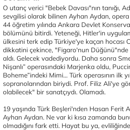
O utanç verici "Bebek Davası"nın tanığı, 
sevgilisi olarak bilinen Ayhan Aydan, opera
44 öğretim yılında Ankara Devlet Konserv
bölümünü bitirdi. Yeteneği, Hitler'in uygula
ülkesini terk edip Türkiye'ye kaçan hocası C
dikkatini çekince, "Figaro'nun Düğünü"nd
aldı. Gelecek vadediyordu. Daha sonra Sme
Nişanlı” operasındaki Marjenka oldu, Puccin
Boheme”indeki Mimi... Türk operasının ilk yı
sopranolarından biriydi. Prof. Filiz Ali'ye 
olabilecek" bir sanatçıydı. Olamadı.
19 yaşında Türk Beşleri'nden Hasan Ferit Al
Ayhan Aydan. Ne var ki kısa zamanda bunun
olmadığını fark etti. Hayat bu ya, evliliğinde