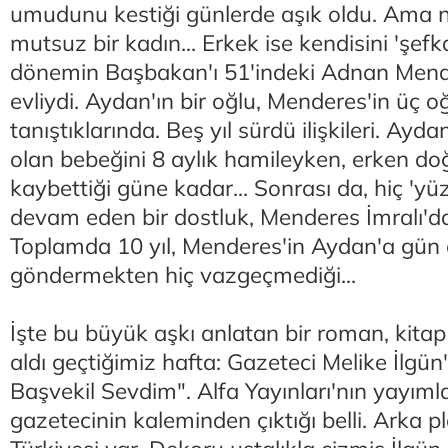
umudunu kestiği günlerde aşık oldu. Ama ne
mutsuz bir kadın... Erkek ise kendisini 'şefk
dönemin Başbakan'ı 51'indeki Adnan Mender
evliydi. Aydan'ın bir oğlu, Menderes'in üç o
tanıştıklarında. Beş yıl sürdü ilişkileri. Ayd
olan bebeğini 8 aylık hamileyken, erken 
kaybettiği güne kadar... Sonrası da, hiç 'y
devam eden bir dostluk, Menderes İmralı'da
Toplamda 10 yıl, Menderes'in Aydan'a gün a
göndermekten hiç vazgeçmediği...
İşte bu büyük aşkı anlatan bir roman, kitap v
aldı geçtiğimiz hafta: Gazeteci Melike İlgün
Başvekil Sevdim". Alfa Yayınları'nın yayımla
gazetecinin kaleminden çıktığı belli. Arka pla