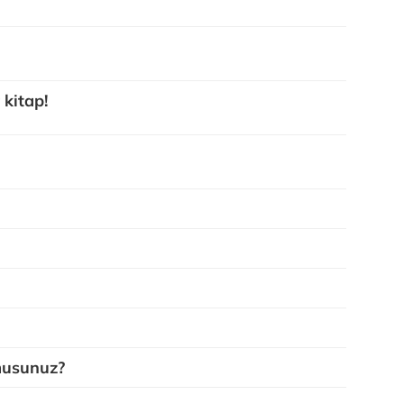
 kitap!
musunuz?