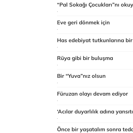
“Pal Sokağı Çocukları”nı oku
.
Eve geri dönmek için
.
Has edebiyat tutkunlarına bir
.
Rüya gibi bir buluşma
.
Bir “Yuva”nız olsun
.
Füruzan olayı devam ediyor
.
‘Acılar duyarlılık adına yansıt
.
Önce bir yaşatalım sonra teda