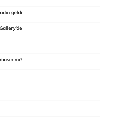
kadın geldi
 Gallery’de
olmasın mı?