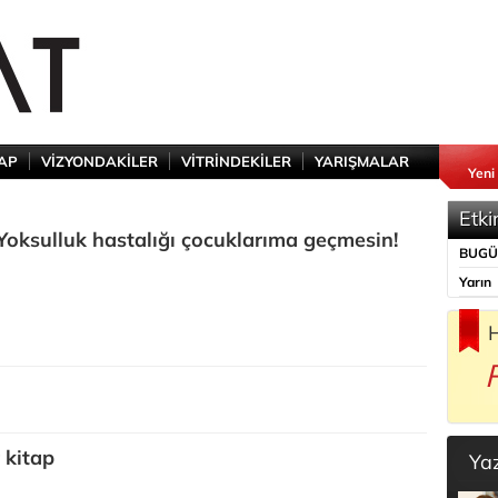
TAP
VİZYONDAKİLER
VİTRİNDEKİLER
YARIŞMALAR
Yeni
Etki
Yoksulluk hastalığı çocuklarıma geçmesin!
BUG
Yarın
H
 kitap
Ya