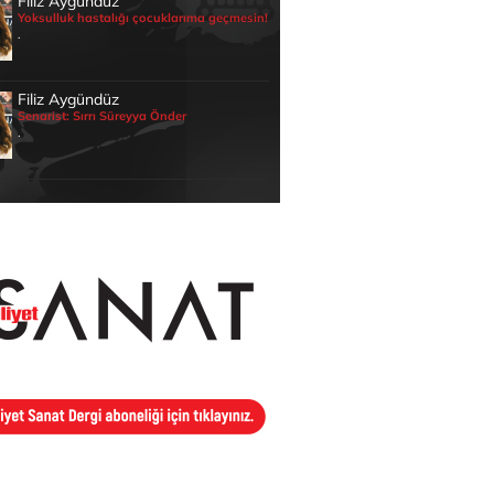
Filiz Aygündüz
Yoksulluk hastalığı çocuklarıma geçmesin!
.
Filiz Aygündüz
Senarist: Sırrı Süreyya Önder
.