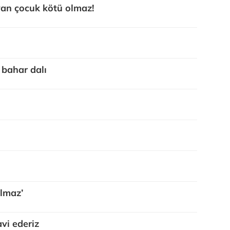
yan çocuk kötü olmaz!
 bahar dalı
ılmaz’
vi ederiz