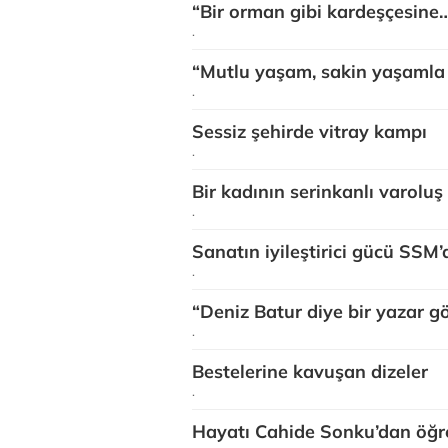
“Bir orman gibi kardeşçesine
.
“Mutlu yaşam, sakin yaşaml
.
Sessiz şehirde vitray kampı
.
Bir kadının serinkanlı varoluş
.
Sanatın iyileştirici gücü SSM’
.
“Deniz Batur diye bir yazar 
.
Bestelerine kavuşan dizeler
.
Hayatı Cahide Sonku’dan öğ