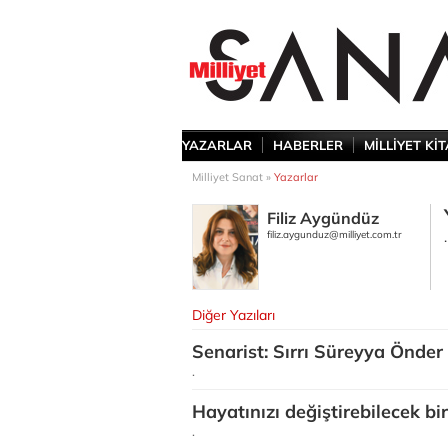
YAZARLAR
HABERLER
MİLLİYET Kİ
Milliyet Sanat »
Yazarlar
Filiz Aygündüz
filiz.aygunduz@milliyet.com.tr
.
Diğer Yazıları
Senarist: Sırrı Süreyya Önder
.
Hayatınızı değiştirebilecek bir
.