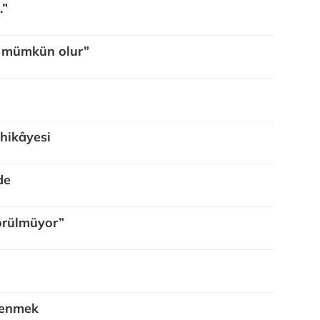
…”
a mümkün olur”
 hikâyesi
de
görülmüyor”
renmek