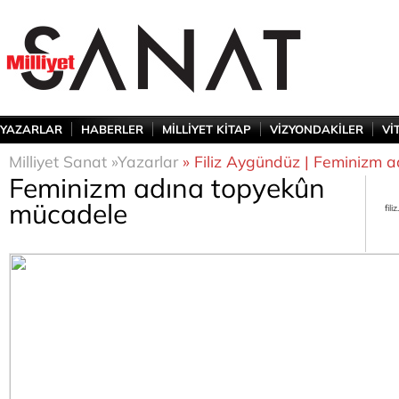
YAZARLAR
HABERLER
MİLLİYET KİTAP
VİZYONDAKİLER
Vİ
Milliyet Sanat »
Yazarlar
» Filiz Aygündüz | Feminizm 
Feminizm adına topyekûn
mücadele
fil