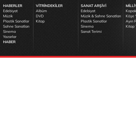
HABERLER
VİTRİNDEKİLER
SANAT ARŞİVİ
MİLLİ
Edebiyat
Albüm
Edebiyat
Kapak
Müzik
DVD
Müzik & Sahne Sanatları
Köşe Y
Plastik Sanatlar
Kitap
Plastik Sanatlar
Ayın R
Sahne Sanatları
Sinema
Kitap 
Sinema
Sanat Terimi
Yazarlar
HABER