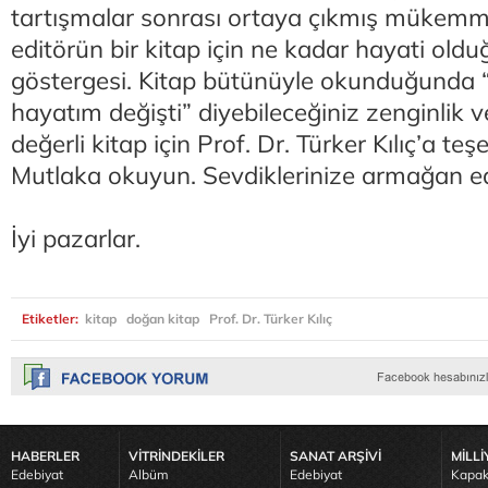
tartışmalar sonrası ortaya çıkmış mükemmel 
editörün bir kitap için ne kadar hayati old
göstergesi. Kitap bütünüyle okunduğunda 
hayatım değişti” diyebileceğiniz zenginlik ve
değerli kitap için Prof. Dr. Türker Kılıç’a te
Mutlaka okuyun. Sevdiklerinize armağan ed
İyi pazarlar.
Etiketler:
kitap
doğan kitap
Prof. Dr. Türker Kılıç
HABERLER
VİTRİNDEKİLER
SANAT ARŞİVİ
MİLLİ
Edebiyat
Albüm
Edebiyat
Kapak