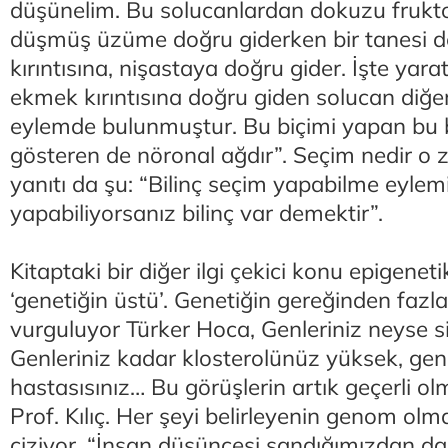
düşünelim. Bu solucanlardan dokuzu fruk
düşmüş üzüme doğru giderken bir tanesi d
kırıntısına, nişastaya doğru gider. İşte yara
ekmek kırıntısına doğru giden solucan diğerl
eylemde bulunmuştur. Bu biçimi yapan bu bilin
gösteren de nöronal ağdır”. Seçim nedir 
yanıtı da şu: “Bilinç seçim yapabilme eylem
yapabiliyorsanız bilinç var demektir”.
Kitaptaki bir diğer ilgi çekici konu epigenet
‘genetiğin üstü’. Genetiğin gereğinden fazl
vurguluyor Türker Hoca, Genleriniz neyse s
Genleriniz kadar klosterolünüz yüksek, gen
hastasısınız… Bu görüşlerin artık geçerli ol
Prof. Kılıç. Her şeyi belirleyenin genom olma
çiziyor, “İnsan düşüncesi sandığımızdan da