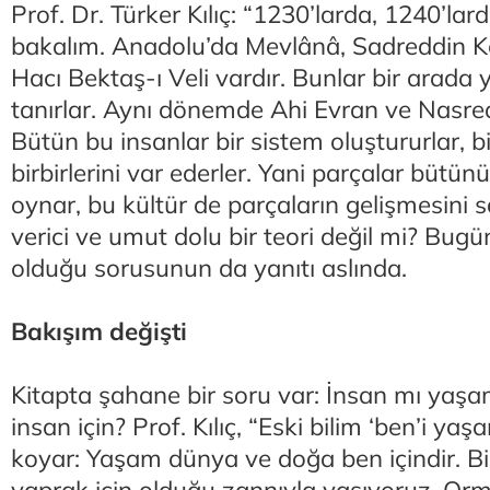
Prof. Dr. Türker Kılıç: “1230’larda, 1240’la
bakalım. Anadolu’da Mevlânâ, Sadreddin Ko
Hacı Bektaş-ı Veli vardır. Bunlar bir arada ya
tanırlar. Aynı dönemde Ahi Evran ve Nasre
Bütün bu insanlar bir sistem oluştururlar, birb
birbirlerini var ederler. Yani parçalar bütü
oynar, bu kültür de parçaların gelişmesini 
verici ve umut dolu bir teori değil mi? Bugü
olduğu sorusunun da yanıtı aslında.
Bakışım değişti
Kitapta şahane bir soru var: İnsan mı yaşa
insan için? Prof. Kılıç, “Eski bilim ‘ben’i y
koyar: Yaşam dünya ve doğa ben içindir. 
yaprak için olduğu zannıyla yaşıyoruz. Orm