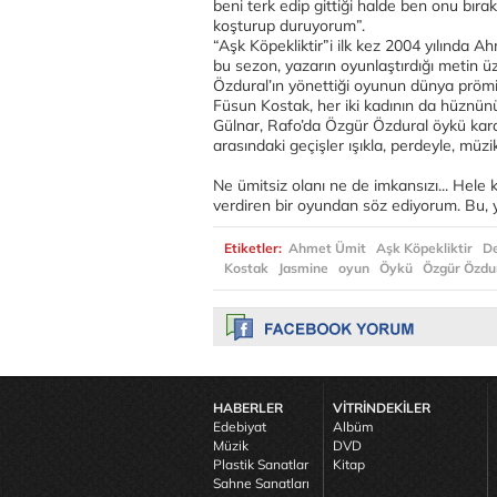
beni terk edip gittiği halde ben onu bır
koşturup duruyorum”.
“Aşk Köpekliktir”i ilk kez 2004 yılında A
bu sezon, yazarın oyunlaştırdığı metin üz
Özdural’ın yönettiği oyunun dünya prömi
Füsun Kostak, her iki kadının da hüznünü
Gülnar, Rafo’da Özgür Özdural öykü karak
arasındaki geçişler ışıkla, perdeyle, müzi
Ne ümitsiz olanı ne de imkansızı... Hele k
verdiren bir oyundan söz ediyorum. Bu, ya
Etiketler:
Ahmet Ümit
Aşk Köpekliktir
D
Kostak
Jasmine
oyun
Öykü
Özgür Özdu
HABERLER
VİTRİNDEKİLER
Edebiyat
Albüm
Müzik
DVD
Plastik Sanatlar
Kitap
Sahne Sanatları