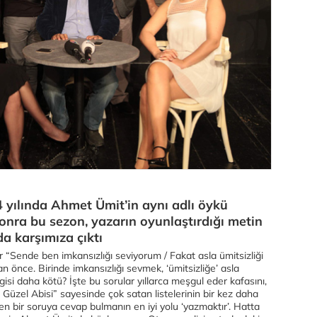
4 yılında Ahmet Ümit’in aynı adlı öykü
onra bu sezon, yazarın oyunlaştırdığı metin
a karşımıza çıktı
 “Sende ben imkansızlığı seviyorum / Fakat asla ümitsizliği
n önce. Birinde imkansızlığı sevmek, ‘ümitsizliğe’ asla
gisi daha kötü? İşte bu sorular yıllarca meşgul eder kafasını,
üzel Abisi” sayesinde çok satan listelerinin bir kez daha
n bir soruya cevap bulmanın en iyi yolu ‘yazmaktır’. Hatta