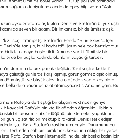
nir. Ahmet Ümit de böyle yapar. Oturup polisiye tadındaki
i, onun sağlam edebiyatı hakkında da epey bilgi veren “Aşk
bu uzun öykü. Stefan’a aşık olan Deniz ve Stefan’ın büyük aşkı
 kadını da seven bir adam. Bir imkansız, bir de ümitsiz aşk.
‘kızıl saçlı’ trompetçi Stefan’la. Fonda “Blue Skies”... İçeri
ra Berlin’de tanışıp, izini kaybettiği Jasmine’e çok benziyordur.
 birlikte olmaya başlar ikili. Ama ne var ki, ‘ümitsiz bir
, kalbi de bir başka kadında olanların yaşadığı türden.
n’ın durumu da pek parlak değildir. ‘Kızıl saçlı erkekleri’
maya çalıştığı günlerde karşılaşmış, görür görmez aşık olmuş,
n dönmüştür ve büyük olasılıkla o günden sonra kayıplara
else belki de o kadar ucuz atlatamayacaktır. Ama ne gam. Bu
 barmeni Rafo’yla dertleştiği bir akşam vaktinden geriye
k hikayesini Rafo’yla birlikte ilk ağızdan öğreniriz. İlişkinin
skılı bir broşun izini sürdüğünü, birlikte neler yaptıklarını,
ir gün üç satırlık bir mektup bırakarak Deniz’i terk edişini
bardadır işte. Belki Stefan’a rastlar umuduyla. Durumunu da
k, onu terk eden sahibini bırakmaz, kokusunu aldığı her yerde
işte Rafo. Stefan beni istemediği halde, bir başka kadın için