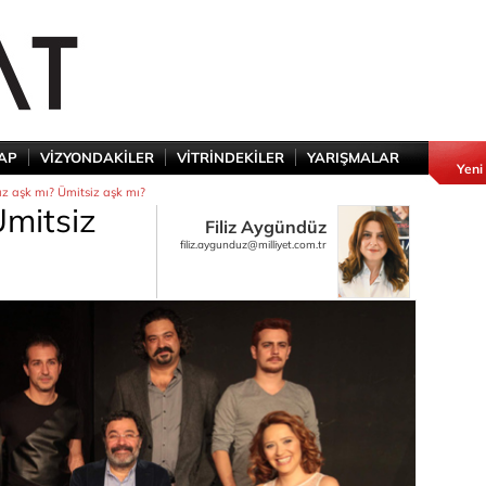
TAP
VİZYONDAKİLER
VİTRİNDEKİLER
YARIŞMALAR
Yeni
ız aşk mı? Ümitsiz aşk mı?
Ümitsiz
Filiz Aygündüz
filiz.aygunduz@milliyet.com.tr