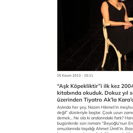
25 Kasım 2013 - 10:11
“Aşk Köpekliktir”i ilk kez 200
kitabında okuduk. Dokuz yıl s
üzerinden Tiyatro Ak’la Kara’d
Aslında her şey, Nazım Hikmet’in meşhur
değil” dizeleriyle başlar. Çook uzun zama
demek... Ne ola ki aralarındaki fark? Han
bugünlerde son romanı “Beyoğlu’nun En G
omuzlarında taşıdığı Ahmet Ümit’in. Baze