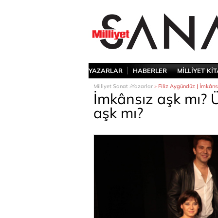
YAZARLAR
HABERLER
MİLLİYET Kİ
Milliyet Sanat »
Yazarlar
» Filiz Aygündüz | İmkâns
İmkânsız aşk mı? 
aşk mı?