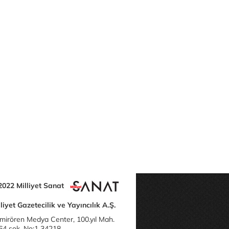
2022 Milliyet Sanat
liyet Gazetecilik ve Yayıncılık A.Ş.
mirören Medya Center, 100.yıl Mah.
64 sok. No:1 34218