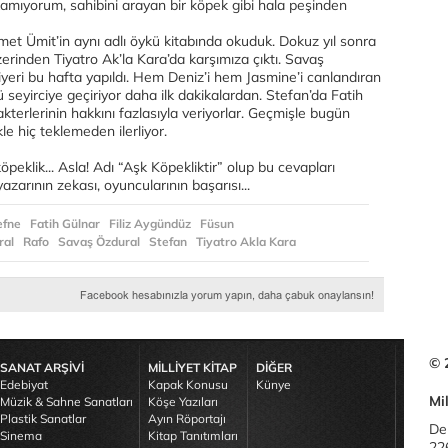
akamıyorum, sahibini arayan bir köpek gibi hala peşinden
hmet Ümit’in aynı adlı öykü kitabında okuduk. Dokuz yıl sonra
erinden Tiyatro Ak’la Kara’da karşımıza çıktı. Savaş
yeri bu hafta yapıldı. Hem Deniz’i hem Jasmine’i canlandıran
 seyirciye geçiriyor daha ilk dakikalardan. Stefan’da Fatih
terlerinin hakkını fazlasıyla veriyorlar. Geçmişle bugün
kle hiç teklemeden ilerliyor.
öpeklik... Asla! Adı “Aşk Köpekliktir” olup bu cevapları
zarının zekası, oyuncularının başarısı...
efne
Fatih Gülnar
Filiz Aygündüz
Füsun
ral
Rafo
Savaş Özdural
Stefan
Tiyatro Akla Kara
© 
SANAT ARŞİVİ
MİLLİYET KİTAP
DİĞER
Edebiyat
Kapak Konusu
Künye
Mil
Müzik & Sahne Sanatları
Köşe Yazıları
Plastik Sanatlar
Ayın Röportajı
De
Sinema
Kitap Tanıtımları
22