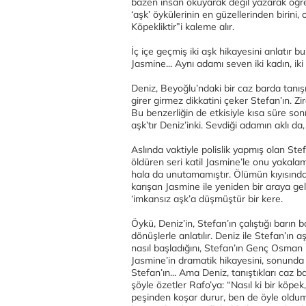
bazen insan okuyarak değil yazarak öğre
‘aşk’ öykülerinin en güzellerinden birin
Köpekliktir”i kaleme alır.
İç içe geçmiş iki aşk hikayesini anlatır 
Jasmine... Aynı adamı seven iki kadın, iki
Deniz, Beyoğlu’ndaki bir caz barda tanışır 
girer girmez dikkatini çeker Stefan’ın. Zi
Bu benzerliğin de etkisiyle kısa süre sonra
aşk’tır Deniz’inki. Sevdiği adamın aklı da
Aslında vaktiyle polislik yapmış olan Stefa
öldüren seri katil Jasmine’le onu yakala
hala da unutamamıştır. Ölümün kıyısında
karışan Jasmine ile yeniden bir araya g
‘imkansız aşk’a düşmüştür bir kere.
Öykü, Deniz’in, Stefan’ın çalıştığı barın
dönüşlerle anlatılır. Deniz ile Stefan’ın aş
nasıl başladığını, Stefan’ın Genç Osman ba
Jasmine’in dramatik hikayesini, sonunda b
Stefan’ın... Ama Deniz, tanıştıkları caz 
şöyle özetler Rafo’ya: “Nasıl ki bir köpe
peşinden koşar durur, ben de öyle oldum 