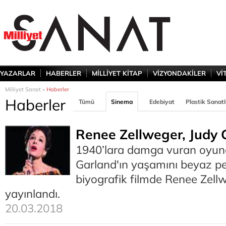
YAZARLAR
HABERLER
MİLLİYET KİTAP
VİZYONDAKİLER
Vİ
Milliyet Sanat »
Haberler
Haberler
Tümü
Sinema
Edebiyat
Plastik Sanatl
Renee Zellweger, Judy 
1940’lara damga vuran oyunc
Garland'ın yaşamını beyaz p
biyografik filmde Renee Zellwe
yayınlandı.
20.03.2018