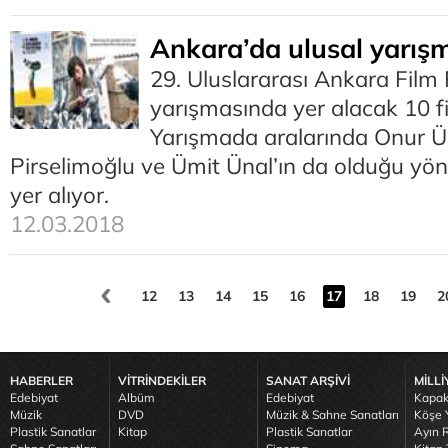
Ankara’da ulusal yarış
29. Uluslararası Ankara Film F
yarışmasında yer alacak 10 fi
Yarışmada aralarında Onur Ü
Pirselimoğlu ve Ümit Ünal’ın da olduğu yöne
yer alıyor.
12.03.2018
12
13
14
15
16
17
18
19
2
HABERLER
VİTRİNDEKİLER
SANAT ARŞİVİ
MİLLİ
Edebiyat
Albüm
Edebiyat
Kapak
Müzik
DVD
Müzik & Sahne Sanatları
Köşe Y
Plastik Sanatlar
Kitap
Plastik Sanatlar
Ayın R