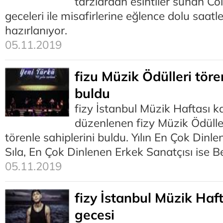
tarzlardan esintiler sunan Co
geceleri ile misafirlerine eğlence dolu saa
hazırlanıyor.
05.11.2019
fizu Müzik Ödülleri tören
buldu
fizy İstanbul Müzik Haftası 
düzenlenen fizy Müzik Ödüller
törenle sahiplerini buldu. Yılın En Çok Dinl
Sıla, En Çok Dinlenen Erkek Sanatçısı ise B
05.11.2019
fizy İstanbul Müzik Haf
gecesi