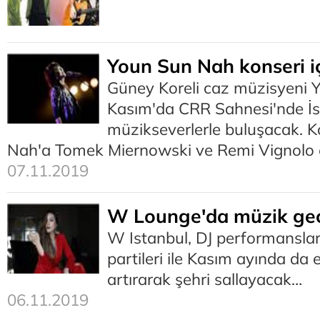
Youn Sun Nah konseri iç
Güney Koreli caz müzisyeni 
Kasım'da CRR Sahnesi'nde İs
müzikseverlerle buluşacak. 
Nah'a Tomek Miernowski ve Remi Vignolo e
07.11.2019
W Lounge'da müzik gec
W Istanbul, DJ performansla
partileri ile Kasım ayında da
artırarak şehri sallayacak…
06.11.2019