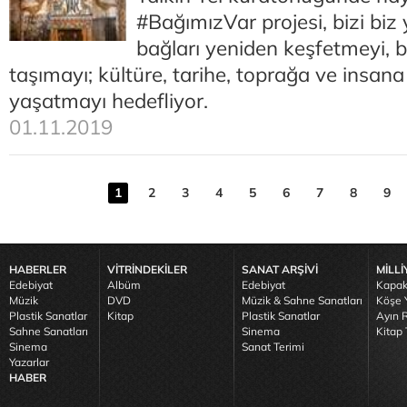
#BağımızVar projesi, bizi biz
bağları yeniden keşfetmeyi,
taşımayı; kültüre, tarihe, toprağa ve insana 
yaşatmayı hedefliyor.
01.11.2019
1
2
3
4
5
6
7
8
9
HABERLER
VİTRİNDEKİLER
SANAT ARŞİVİ
MİLLİ
Edebiyat
Albüm
Edebiyat
Kapak
Müzik
DVD
Müzik & Sahne Sanatları
Köşe Y
Plastik Sanatlar
Kitap
Plastik Sanatlar
Ayın R
Sahne Sanatları
Sinema
Kitap 
Sinema
Sanat Terimi
Yazarlar
HABER