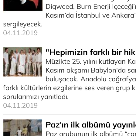
Digweed, Burn Enerji İçeceği’n
Kasım’da İstanbul ve Ankara
sergileyecek.
04.11.2019
"Hepimizin farklı bir hi
Müzikte 25. yılını kutlayan K
Kasım akşamı Babylon'da san
buluşacak. Anadolu coğrafy
farklı kültürlerin ezgilerine ses veren grup 
sorularımızı yanıtladı.
04.11.2019
Paz'ın ilk albümü yayın
Paz grubunun ilk albümü “ca