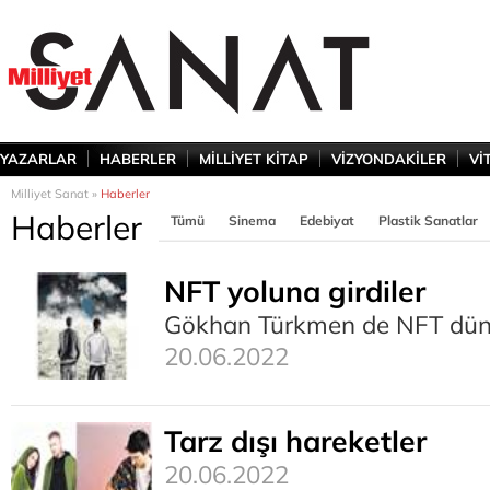
YAZARLAR
HABERLER
MİLLİYET KİTAP
VİZYONDAKİLER
Vİ
Milliyet Sanat »
Haberler
Haberler
Tümü
Sinema
Edebiyat
Plastik Sanatlar
NFT yoluna girdiler
Gökhan Türkmen de NFT dünya
20.06.2022
Tarz dışı hareketler
20.06.2022