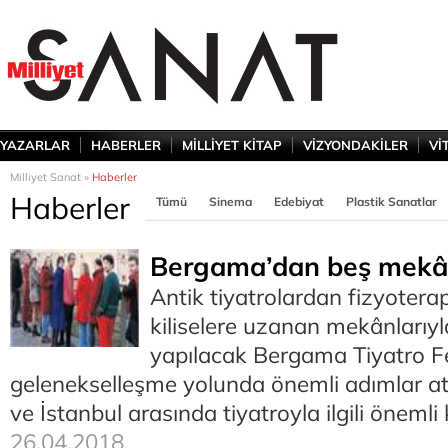
YAZARLAR
HABERLER
MİLLİYET KİTAP
VİZYONDAKİLER
Vİ
Milliyet Sanat »
Haberler
Haberler
Tümü
Sinema
Edebiyat
Plastik Sanatlar
Bergama’dan beş mekâ
Antik tiyatrolardan fizyotera
kiliselere uzanan mekânlarıyla 
yapılacak Bergama Tiyatro Fe
gelenekselleşme yolunda önemli adımlar at
ve İstanbul arasında tiyatroyla ilgili önemli
26.04.2018