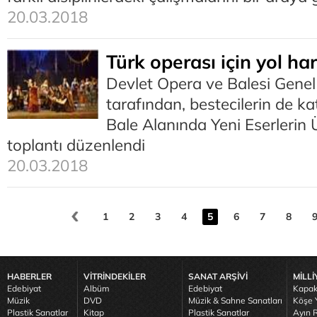
20.03.2018
Türk operası için yol har
Devlet Opera ve Balesi Gene
tarafından, bestecilerin de ka
Bale Alanında Yeni Eserlerin 
toplantı düzenlendi
20.03.2018
1
2
3
4
5
6
7
8
HABERLER
VİTRİNDEKİLER
SANAT ARŞİVİ
MİLLİ
Edebiyat
Albüm
Edebiyat
Kapak
Müzik
DVD
Müzik & Sahne Sanatları
Köşe Y
Plastik Sanatlar
Kitap
Plastik Sanatlar
Ayın R