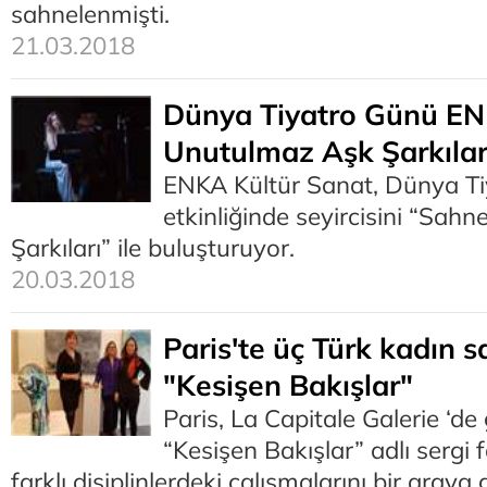
sahnelenmişti.
21.03.2018
Dünya Tiyatro Günü E
Unutulmaz Aşk Şarkılar
ENKA Kültür Sanat, Dünya Ti
etkinliğinde seyircisini “Sah
Şarkıları” ile buluşturuyor.
20.03.2018
Paris'te üç Türk kadın s
"Kesişen Bakışlar"
Paris, La Capitale Galerie ‘de
“Kesişen Bakışlar” adlı sergi f
farklı disiplinlerdeki çalışmalarını bir araya g