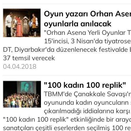
Oyun yazarı Orhan Asen
oyunlarla anılacak
"Orhan Asena Yerli Oyunlar Ti
15'incisi, 3 Nisan'da tiyatros
DT, Diyarbakır'da düzenlenecek festivalde b
37 temsil verecek
04.04.2018
"100 kadın 100 replik"
TBMM'de Çanakkale Savaşı'nın
oyununda kadın oyuncuların
çıkarılmadığı iddialarına karş
"100 kadın 100 replik" etkinliğinde bir araya
sanatçıları çeşitli eserlerden seçilmiş 100 r