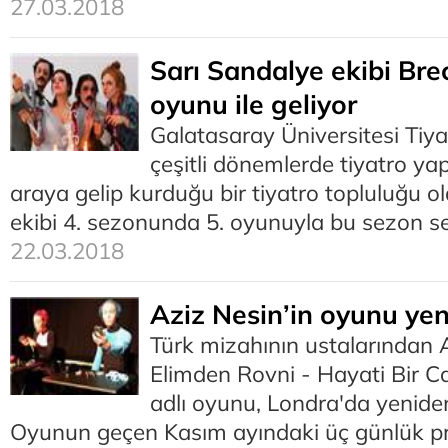
27.03.2018
Sarı Sandalye ekibi Bre
oyunu ile geliyor
Galatasaray Üniversitesi Tiy
çeşitli dönemlerde tiyatro yapm
araya gelip kurduğu bir tiyatro topluluğu o
ekibi 4. sezonunda 5. oyunuyla bu sezon se
22.03.2018
Aziz Nesin’in oyunu ye
Türk mizahının ustalarından A
Elimden Rovni - Hayati Bir C
adlı oyunu, Londra'da yenide
Oyunun geçen Kasım ayındaki üç günlük prö