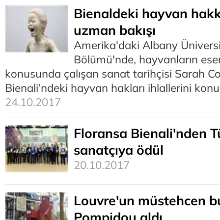
Bienaldeki hayvan hakkı
uzman bakışı
Amerika'daki Albany Üniversit
Bölümü'nde, hayvanların eser
konusunda çalışan sanat tarihçisi Sarah Coh
Bienali’ndeki hayvan hakları ihlallerini kon
24.10.2017
Floransa Bienali'nden T
sanatçıya ödül
20.10.2017
Louvre'un müstehcen 
Pompidou aldı