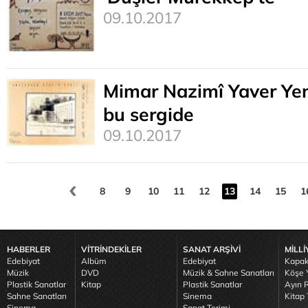
09.10.2017
Mimar Nazimî Yaver Yen
bu sergide
09.10.2017
8
9
10
11
12
13
14
15
1
HABERLER
VİTRİNDEKİLER
SANAT ARŞİVİ
MİLLİ
Edebiyat
Albüm
Edebiyat
Kapak
Müzik
DVD
Müzik & Sahne Sanatları
Köşe Y
Plastik Sanatlar
Kitap
Plastik Sanatlar
Ayın R
Sahne Sanatları
Sinema
Kitap 
Sinema
Sanat Terimi