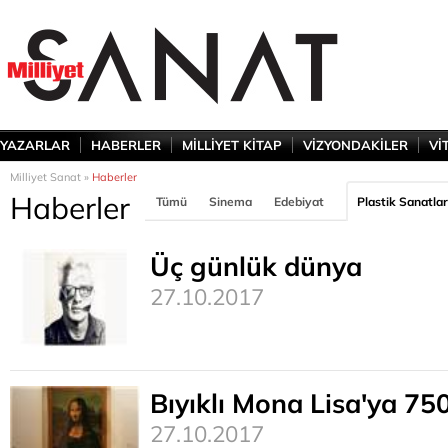
YAZARLAR
HABERLER
MİLLİYET KİTAP
VİZYONDAKİLER
Vİ
Milliyet Sanat »
Haberler
Haberler
Tümü
Sinema
Edebiyat
Plastik Sanatlar
Üç günlük dünya
27.10.2017
Bıyıklı Mona Lisa'ya 750
27.10.2017