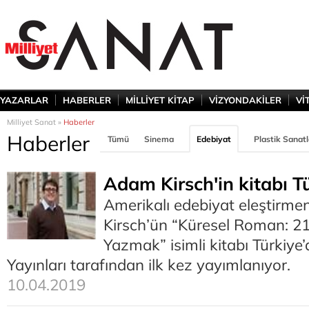
YAZARLAR
HABERLER
MİLLİYET KİTAP
VİZYONDAKİLER
Vİ
Milliyet Sanat »
Haberler
Haberler
Tümü
Sinema
Edebiyat
Plastik Sanatl
Adam Kirsch'in kitabı T
Amerikalı edebiyat eleştirme
Kirsch’ün “Küresel Roman: 21
Yazmak” isimli kitabı Türkiye
Yayınları tarafından ilk kez yayımlanıyor.
10.04.2019