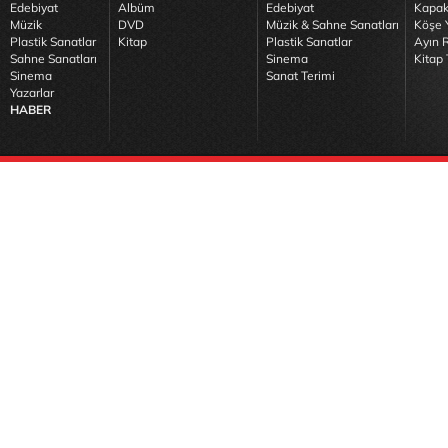
Edebiyat
Albüm
Edebiyat
Kapak
Müzik
DVD
Müzik & Sahne Sanatları
Köşe Y
Plastik Sanatlar
Kitap
Plastik Sanatlar
Ayın R
Sahne Sanatları
Sinema
Kitap 
Sinema
Sanat Terimi
Yazarlar
HABER