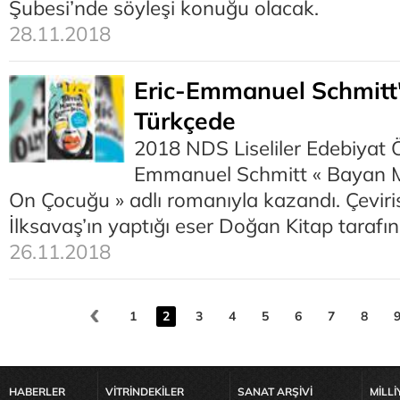
Şubesi’nde söyleşi konuğu olacak.
28.11.2018
Eric-Emmanuel Schmitt'
Türkçede
2018 NDS Liseliler Edebiyat 
Emmanuel Schmitt « Bayan M
On Çocuğu » adlı romanıyla kazandı. Çeviri
İlksavaş’ın yaptığı eser Doğan Kitap tarafı
26.11.2018
1
2
3
4
5
6
7
8
HABERLER
VİTRİNDEKİLER
SANAT ARŞİVİ
MİLLİ