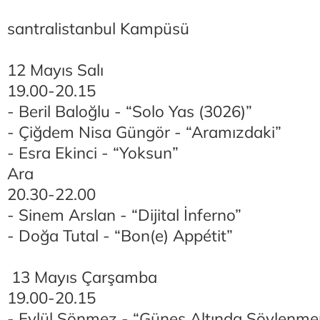
santralistanbul Kampüsü
12 Mayıs Salı
19.00-20.15
- Beril Baloğlu - “Solo Yas (3026)”
- Çiğdem Nisa Güngör - “Aramızdaki”
- Esra Ekinci - “Yoksun”
Ara
20.30-22.00
- Sinem Arslan - “Dijital İnferno”
- Doğa Tutal - “Bon(e) Appétit”
13 Mayıs Çarşamba
19.00-20.15
- Eylül Sönmez - “Güneş Altında Söylenme