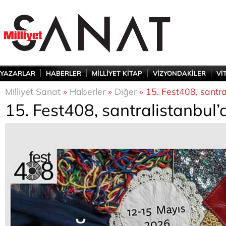
YAZARLAR
HABERLER
MİLLİYET KİTAP
VİZYONDAKİLER
Vİ
Milliyet Sanat
»
Haberler
»
Diğer
» 15. Fest408, santra
15. Fest408, santralistanbul’