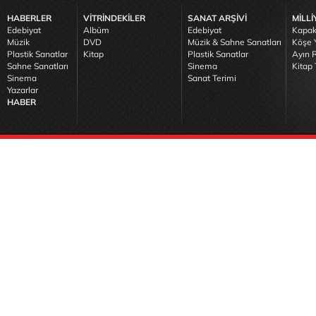
HABERLER
VİTRİNDEKİLER
SANAT ARŞİVİ
MİLLİ
Edebiyat
Albüm
Edebiyat
Kapak
Müzik
DVD
Müzik & Sahne Sanatları
Köşe Y
Plastik Sanatlar
Kitap
Plastik Sanatlar
Ayın R
Sahne Sanatları
Sinema
Kitap 
Sinema
Sanat Terimi
Yazarlar
HABER