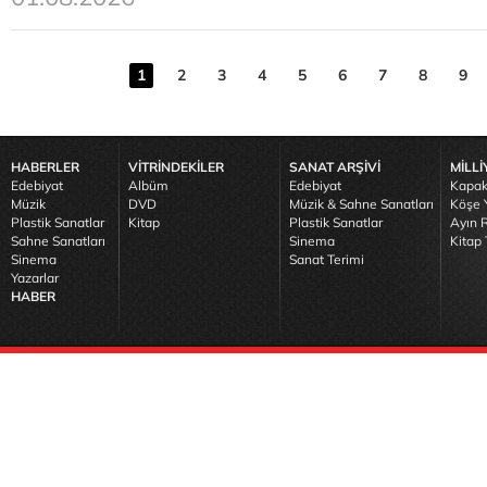
1
2
3
4
5
6
7
8
9
HABERLER
VİTRİNDEKİLER
SANAT ARŞİVİ
MİLLİ
Edebiyat
Albüm
Edebiyat
Kapak
Müzik
DVD
Müzik & Sahne Sanatları
Köşe Y
Plastik Sanatlar
Kitap
Plastik Sanatlar
Ayın R
Sahne Sanatları
Sinema
Kitap 
Sinema
Sanat Terimi
Yazarlar
HABER