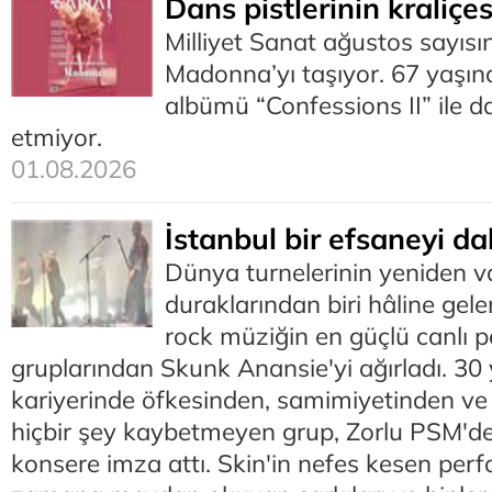
Dans pistlerinin kraliçe
Milliyet Sanat ağustos sayısı
Madonna’yı taşıyor. 67 yaşınd
albümü “Confessions II” ile da
etmiyor.
01.08.2026
İstanbul bir efsaneyi da
Dünya turnelerinin yeniden 
duraklarından biri hâline gele
rock müziğin en güçlü canlı 
gruplarından Skunk Anansie'yi ağırladı. 30 y
kariyerinde öfkesinden, samimiyetinden v
hiçbir şey kaybetmeyen grup, Zorlu PSM'd
konsere imza attı. Skin'in nefes kesen per