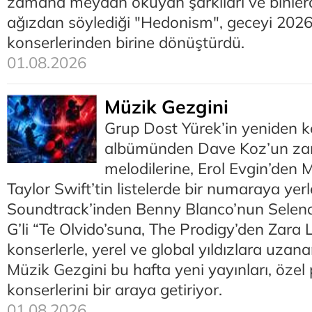
zamana meydan okuyan şarkıları ve binlerce
ağızdan söylediği "Hedonism", geceyi 2026
konserlerinden birine dönüştürdü.
01.08.2026
Müzik Gezgini
Grup Dost Yürek’in yeniden k
albümünden Dave Koz’un za
melodilerine, Erol Evgin’den 
Taylor Swift’tin listelerde bir numaraya yer
Soundtrack’inden Benny Blanco’nun Sele
G’li “Te Olvido’suna, The Prodigy’den Zara
konserlerle, yerel ve global yıldızlara uzana
Müzik Gezgini bu hafta yeni yayınları, özel 
konserlerini bir araya getiriyor.
01.08.2026