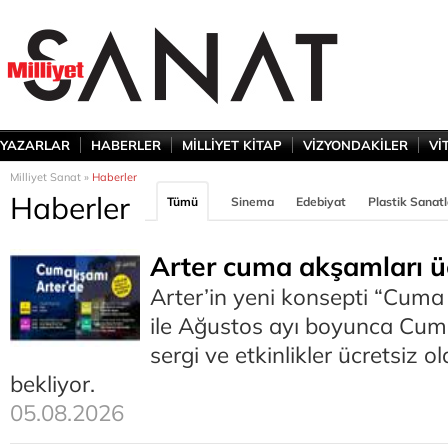
YAZARLAR
HABERLER
MİLLİYET KİTAP
VİZYONDAKİLER
Vİ
Milliyet Sanat »
Haberler
Haberler
Tümü
Sinema
Edebiyat
Plastik Sanatl
Arter cuma akşamları ü
Arter’in yeni konsepti “Cuma
ile Ağustos ayı boyunca Cum
sergi ve etkinlikler ücretsiz ol
bekliyor.
05.08.2026