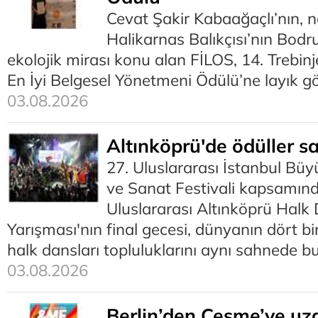
Cevat Şakir Kabaağaçlı’nın, 
Halikarnas Balıkçısı’nın Bodr
ekolojik mirası konu alan FİLOS, 14. Trebinj
En İyi Belgesel Yönetmeni Ödülü’ne layık gö
03.08.2026
Altınköprü'de ödüller sa
27. Uluslararası İstanbul Bü
ve Sanat Festivali kapsamın
Uluslararası Altınköprü Halk 
Yarışması'nın final gecesi, dünyanın dört b
halk dansları topluluklarını aynı sahnede b
03.08.2026
Berlin’den Çeşme’ye uz