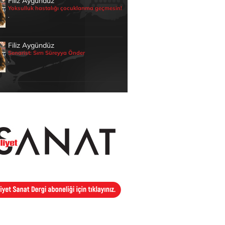
Filiz Aygündüz
Yoksulluk hastalığı çocuklarıma geçmesin!
.
Filiz Aygündüz
Senarist: Sırrı Süreyya Önder
.