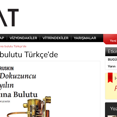
TAP
VİZYONDAKİLER
VİTRİNDEKİLER
YARIŞMALAR
Yeni
tına bulutu Türkçe’de
Etki
a bulutu Türkçe’de
BUG
Yarın
H
Ya