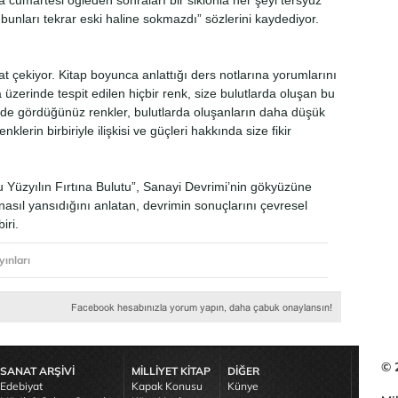
cumartesi öğleden sonraları bir siklonla her şeyi tersyüz
 bunları tekrar eski haline sokmazdı” sözlerini kaydediyor.
kat çekiyor. Kitap boyunca anlattığı ders notlarına yorumlarını
üzerinde tespit edilen hiçbir renk, size bulutlarda oluşan bu
nde gördüğünüz renkler, bulutlarda oluşanların daha düşük
klerin birbiriyle ilişkisi ve güçleri hakkında size fikir
üzyılın Fırtına Bulutu”, Sanayi Devrimi’nin gökyüzüne
 nasıl yansıdığını anlatan, devrimin sonuçlarını çevresel
iri.
yınları
© 
SANAT ARŞİVİ
MİLLİYET KİTAP
DİĞER
Edebiyat
Kapak Konusu
Künye