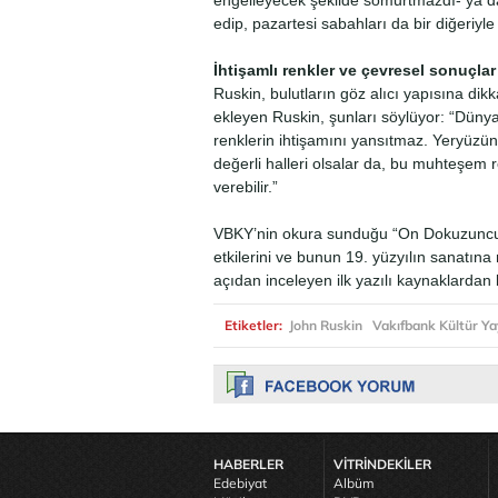
engelleyecek şekilde somurtmazdı- ya da 
edip, pazartesi sabahları da bir diğeriyle
İhtişamlı renkler ve çevresel sonuçlar
Ruskin, bulutların göz alıcı yapısına dik
ekleyen Ruskin, şunları söylüyor: “Dünya 
renklerin ihtişamını yansıtmaz. Yeryüzü
değerli halleri olsalar da, bu muhteşem ren
verebilir.”
VBKY’nin okura sunduğu “On Dokuzuncu Y
etkilerini ve bunun 19. yüzyılın sanatına
açıdan inceleyen ilk yazılı kaynaklardan b
Etiketler:
John Ruskin
Vakıfbank Kültür Ya
HABERLER
VİTRİNDEKİLER
Edebiyat
Albüm