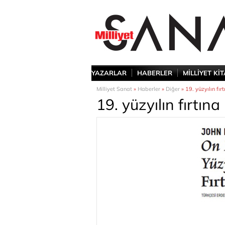
YAZARLAR
HABERLER
MİLLİYET Kİ
Milliyet Sanat
»
Haberler
»
Diğer
» 19. yüzyılın fır
19. yüzyılın fırtın