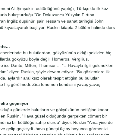
tirmeni Ali Şimşek’in editörlüğünü yaptığı, Türkçe’de ilk kez
kurla buluşturduğu “On Dokuzuncu Yüzyılın Fırtına
aran İngiliz düşünür, şair, ressam ve sanat tarihçisi John
ü kıyaslayarak başlıyor. Ruskin kitapta 2 bölüm halinde ders
ante…
r eserlerinde bu bulutlardan, gökyüzünün aldığı şekilden hiç
llarda gökyüzü böyle değil! Homeros, Vergilius,
e ise Dante, Milton, Thomson… “…Havayla ilgili gelenekleri
dım” diyen Ruskin, şöyle devam ediyor: “Bu gözlemlere ilk
da, aylardır aralıksız olarak tespit ettiğim bu bulutlar
nce hiç görülmedi. Zira fenomen kendisini yavaş yavaş
gelip geçmiyor
olduğu günlerde bulutların ve gökyüzünün netliğine kadar
eden Ruskin, “Hava güzel olduğunda gerçekten cömert bir
ndirici bir kötülüğe sahip olurdu” diyor. Ruskin “Ama yine de
 ve gelip geçiciydi -hava güneşi üç ay boyunca görmenizi