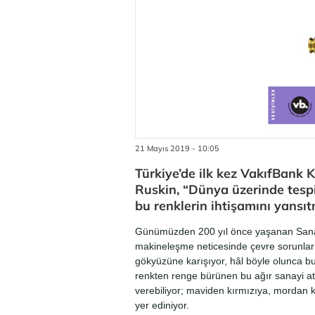
21 Mayıs 2019 - 10:05
Türkiye’de ilk kez VakıfBank 
Ruskin, “Dünya üzerinde tespit
bu renklerin ihtişamını yansıt
Günümüzden 200 yıl önce yaşanan Sanayi
makineleşme neticesinde çevre sorunları or
gökyüzüne karışıyor, hâl böyle olunca bulu
renkten renge bürünen bu ağır sanayi atı
verebiliyor; maviden kırmızıya, mordan k
yer ediniyor.