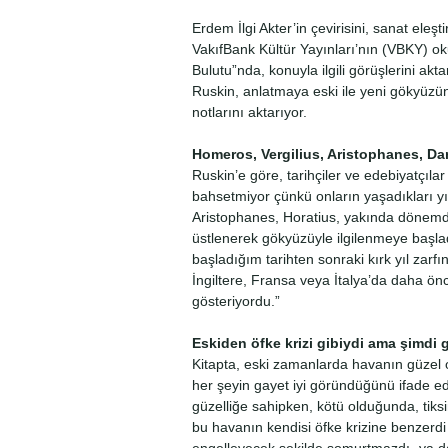
Erdem İlgi Akter’in çevirisini, sanat eleş
VakıfBank Kültür Yayınları’nın (VBKY) o
Bulutu”nda, konuyla ilgili görüşlerini akt
Ruskin, anlatmaya eski ile yeni gökyüzün
notlarını aktarıyor.
Homeros, Vergilius, Aristophanes, D
Ruskin’e göre, tarihçiler ve edebiyatçıla
bahsetmiyor çünkü onların yaşadıkları yı
Aristophanes, Horatius, yakında dönemd
üstlenerek gökyüzüyle ilgilenmeye başla
başladığım tarihten sonraki kırk yıl zarfın
İngiltere, Fransa veya İtalya’da daha ö
gösteriyordu.”
Eskiden öfke krizi gibiydi ama şimdi 
Kitapta, eski zamanlarda havanın güzel 
her şeyin gayet iyi göründüğünü ifade 
güzelliğe sahipken, kötü olduğunda, tiksi
bu havanın kendisi öfke krizine benzerdi