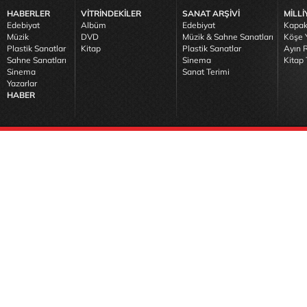
HABERLER
VİTRİNDEKİLER
SANAT ARŞİVİ
MİLLİ
Edebiyat
Albüm
Edebiyat
Kapak
Müzik
DVD
Müzik & Sahne Sanatları
Köşe Y
Plastik Sanatlar
Kitap
Plastik Sanatlar
Ayın R
Sahne Sanatları
Sinema
Kitap 
Sinema
Sanat Terimi
Yazarlar
HABER