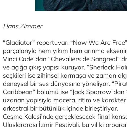
Hans Zimmer
“Gladiator” repertuvarı “Now We Are Free”
parçalarıyla hem yıkım hem arınma eksenin
Vinci Code”dan “Chevaliers de Sangreal” d
ve açığa çıkış yapısı kuruyor. “Sherlock Ho
seçkileri ise zihinsel karmaşa ve zaman al
deneysel bir ses dünyasına yöneliyor. “Pira
Caribbean” bölümü ise “Jack Sparrow”dan “
uzanan yapısıyla macera, ritim ve karakter 
orkestral bir bütünlük içinde birleştiriyor.
Çeşme Kalesi’nde gerçekleşecek final konse
Uluslararası İzmir Festivali, bu yıl ki prog