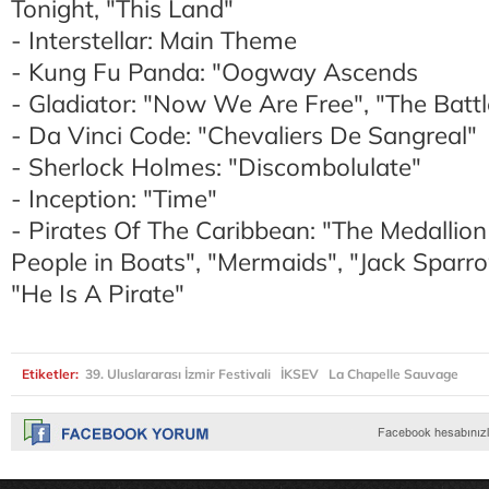
Tonight, "This Land"
- Interstellar: Main Theme
- Kung Fu Panda: "Oogway Ascends
- Gladiator: "Now We Are Free", "The Battl
- Da Vinci Code: "Chevaliers De Sangreal"
- Sherlock Holmes: "Discombolulate"
- Inception: "Time"
- Pirates Of The Caribbean: "The Medallion 
People in Boats", "Mermaids", "Jack Sparro
"He Is A Pirate"
Etiketler:
39. Uluslararası İzmir Festivali
İKSEV
La Chapelle Sauvage