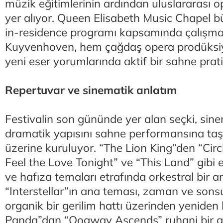
müzik eğitimlerinin ardından uluslararası 
yer alıyor. Queen Elisabeth Music Chapel b
in-residence programı kapsamında çalışmal
Kuyvenhoven, hem çağdaş opera prodüksi
yeni eser yorumlarında aktif bir sahne pratiğ
Repertuvar ve sinematik anlatım
Festivalin son gününde yer alan seçki, sin
dramatik yapısını sahne performansına taşı
üzerine kuruluyor. “The Lion King”den “Circl
Feel the Love Tonight” ve “This Land” gibi e
ve hafıza temaları etrafında orkestral bir an
“Interstellar”ın ana teması, zaman ve sonsu
organik bir gerilim hattı üzerinden yeniden
Panda”dan “Oogway Ascends” ruhani bir g