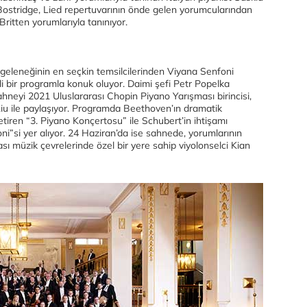
 Bostridge, Lied repertuvarının önde gelen yorumcularından
 Britten yorumlarıyla tanınıyor.
 geleneğinin en seçkin temsilcilerinden Viyana Senfoni
li bir programla konuk oluyor. Daimi şefi Petr Popelka
hneyi 2021 Uluslararası Chopin Piyano Yarışması birincisi,
Liu ile paylaşıyor. Programda Beethoven’ın dramatik
getiren “3. Piyano Konçertosu” ile Schubert’in ihtişamı
ni”si yer alıyor. 24 Haziran’da ise sahnede, yorumlarının
ası müzik çevrelerinde özel bir yere sahip viyolonselci Kian