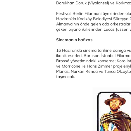
Dorukhan Doruk (Viyolonsel) ve Korkmaz 
Festival, Berlin Filarmoni üyelerinden olu
Haziran’da Kadıköy Belediyesi Süreyya 
Almanya’nın önde gelen oda orkestralar
çeken piyano ikililerinden Lucas Jussen 
Sinemanın hafızası
16 Haziran’da sinema tarihine damga vur
ikonik eserleri, Borusan İstanbul Filarm
Brossé yönetimindeki konserde; Koro İst
ve Morricone ile Hans Zimmer projeleriyl
Planas, Nurkan Renda ve Tunca Olcayto’nu
taşınacak.