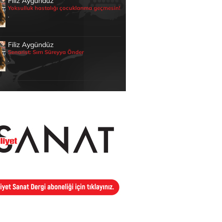
Filiz Aygündüz
Yoksulluk hastalığı çocuklarıma geçmesin!
.
Filiz Aygündüz
Senarist: Sırrı Süreyya Önder
.