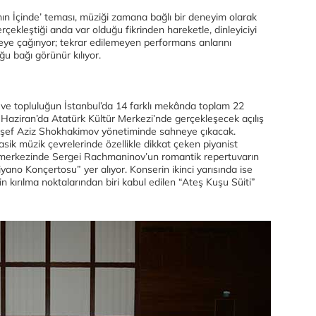
nın İçinde’ teması, müziği zamana bağlı bir deneyim olarak
gerçekleştiği anda var olduğu fikrinden hareketle, dinleyiciyi
eye çağırıyor; tekrar edilemeyen performans anlarını
u bağı görünür kılıyor.
ı ve topluluğun İstanbul’da 14 farklı mekânda toplam 22
 Haziran’da Atatürk Kültür Merkezi’nde gerçekleşecek açılış
, şef Aziz Shokhakimov yönetiminde sahneye çıkacak.
lasik müzik çevrelerinde özellikle dikkat çeken piyanist
merkezinde Sergei Rachmaninov’un romantik repertuvarın
iyano Konçertosu” yer alıyor. Konserin ikinci yarısında ise
n kırılma noktalarından biri kabul edilen “Ateş Kuşu Süiti”