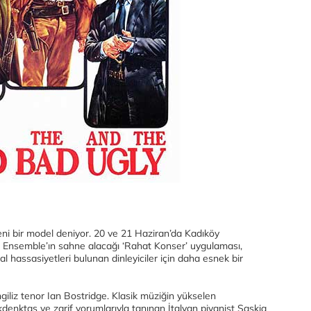
a yeni bir model deniyor. 20 ve 21 Haziran’da Kadıköy
 Ensemble’ın sahne alacağı ‘Rahat Konser’ uygulaması,
l hassasiyetleri bulunan dinleyiciler için daha esnek bir
ngiliz tenor Ian Bostridge. Klasik müziğin yükselen
nktaş ve zarif yorumlarıyla tanınan İtalyan piyanist Saskia