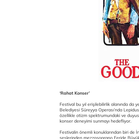
‘Rahat Konser’
Festival bu yıl erişilebilirlik alanında d
Belediyesi Süreyya Operası’nda Lepidus
özellikle otizm spektrumundaki ve duyusa
konser deneyimi sunmayı hedefliyor.
Festivalin önemli konuklarından biri de İ
seslerinden mezzosoprano Feride Büyükde