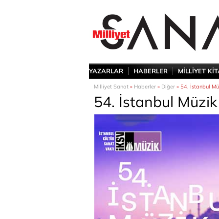
YAZARLAR
HABERLER
MİLLİYET Kİ
Milliyet Sanat
»
Haberler
»
Diğer
» 54. İstanbul Müz
54. İstanbul Müzik 