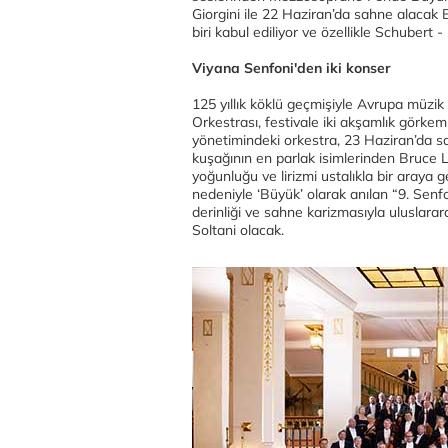
Giorgini ile 22 Haziran’da sahne alacak
biri kabul ediliyor ve özellikle Schubert -
Viyana Senfoni'den iki konser
125 yıllık köklü geçmişiyle Avrupa müzik
Orkestrası, festivale iki akşamlık görkem
yönetimindeki orkestra, 23 Haziran’da sa
kuşağının en parlak isimlerinden Bruce 
yoğunluğu ve lirizmi ustalıkla bir araya 
nedeniyle ‘Büyük’ olarak anılan “9. Senfo
derinliği ve sahne karizmasıyla uluslarar
Soltani olacak.