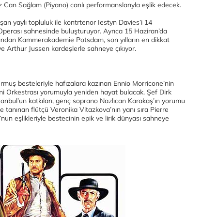
Can Sağlam (Piyano) canlı performanslarıyla eşlik edecek.
şan yaylı topluluk ile kontrtenor Iestyn Davies’i 14
Operası sahnesinde buluşturuyor. Ayrıca 15 Haziran’da
ından Kammerakademie Potsdam, son yılların en dikkat
ve Arthur Jussen kardeşlerle sahneye çıkıyor.
muş besteleriyle hafızalara kazınan Ennio Morricone’nin
oni Orkestrası yorumuyla yeniden hayat bulacak. Şef Dirk
anbul’un katkıları, genç soprano Nazlıcan Karakaş’ın yorumu
e tanınan flütçü Veronika Vitazkova’nın yanı sıra Pierre
n eşlikleriyle bestecinin epik ve lirik dünyası sahneye