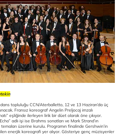
utekin
ş dans topluluğu CCN/Aterballetto, 12 ve 13 Haziran’da üç
nacak. Fransız koreograf Angelin Preljocaj imzalı
tı” eşliğinde ilerleyen lirik bir düet olarak öne çıkıyor.
Echo” adlı işi ise Brahms sonatları ve Mark Strand’ın
ş temaları üzerine kurulu. Programın finalinde Gershwin’in
ilen enerjik koreografi yer alıyor. Gösteriye genç müzisyenler