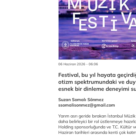
06 Haziran 2026 - 06:06
Festival, bu yıl hayata geçird
otizm spektrumundaki ve duyus
esnek bir dinleme deneyimi s
Suzan Somalı Sönmez
ssomalisonmez@gmail.com
Yarım asrı geride bırakan İstanbul Müzik F
daha belirleyici bir rol üstlenmeye hazır
Holding sponsorluğunda ve T.C. Kültür ve
Haziran tarihleri arasında kenti çok kat