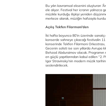
Bu yılın kavramsal eksenini oluşturan ‘Â
ele alıyor. Festival her icranın yalnızca 
müzikle kurduğu ilişkiyi yeniden düşünm
merkeze alarak, müziğin hafızayla kurduğ
Açılış Tekfen Filarmoni'den
İki hafta boyunca 80’in üzerinde sanatç
konserde sahneye çıkacağı festivalin 11
konserinde Tekfen Filarmoni Orkestrası
Gecenin solisti ise son yıllarda Avrupa k
Behzod Abduraimov olacak. Programın 
en güçlü yapıtlarından kabul edilen “2. P
Igor Stravinsky’nin modern müzik tarihini
seslendirilecek.