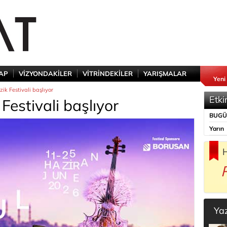
TAP
VİZYONDAKİLER
VİTRİNDEKİLER
YARIŞMALAR
Yeni
ik Festivali başlıyor
Etki
Festivali başlıyor
BUG
Yarın
H
Ya