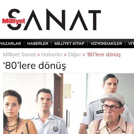
YAZARLAR
HABERLER
MİLLİYET KİTAP
VİZYONDAKİLER
Vİ
Milliyet Sanat
»
Haberler
»
Diğer
» ‘80’lere dönüş
‘80’lere dönüş