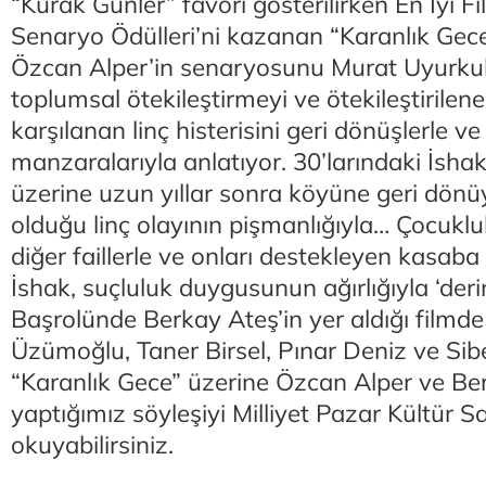
“Kurak Günler” favori gösterilirken En İyi Fi
Senaryo Ödülleri’ni kazanan “Karanlık Gec
Özcan Alper’in senaryosunu Murat Uyurkula
toplumsal ötekileştirmeyi ve ötekileştirilen
karşılanan linç histerisini geri dönüşlerle
manzaralarıyla anlatıyor. 30’larındaki İshak
üzerine uzun yıllar sonra köyüne geri dönü
olduğu linç olayının pişmanlığıyla… Çocuklu
diğer faillerle ve onları destekleyen kasaba 
İshak, suçluluk duygusunun ağırlığıyla ‘derin
Başrolünde Berkay Ateş’in yer aldığı filmde
Üzümoğlu, Taner Birsel, Pınar Deniz ve Sibel 
“Karanlık Gece” üzerine Özcan Alper ve Ber
yaptığımız söyleşiyi Milliyet Pazar Kültür S
okuyabilirsiniz.