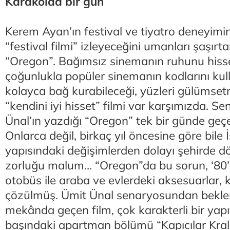
Karakolda bir gün
Kerem Ayan’ın festival ve tiyatro deneyimi
“festival filmi” izleyeceğini umanları şaşırt
“Oregon”. Bağımsız sinemanın ruhunu hisse
çoğunlukla popüler sinemanın kodlarını kull
kolayca bağ kurabileceği, yüzleri gülümset
“kendini iyi hisset” filmi var karşımızda. 
Ünal’ın yazdığı “Oregon” tek bir günde geçe
Onlarca değil, birkaç yıl öncesine göre bile İ
yapısındaki değişimlerden dolayı şehirde 
zorluğu malum… “Oregon”da bu sorun, ‘80’l
otobüs ile araba ve evlerdeki aksesuarlar, 
çözülmüş. Ümit Ünal senaryosundan beklen
mekânda geçen film, çok karakterli bir yapı
başındaki apartman bölümü “Kapıcılar Kralı”