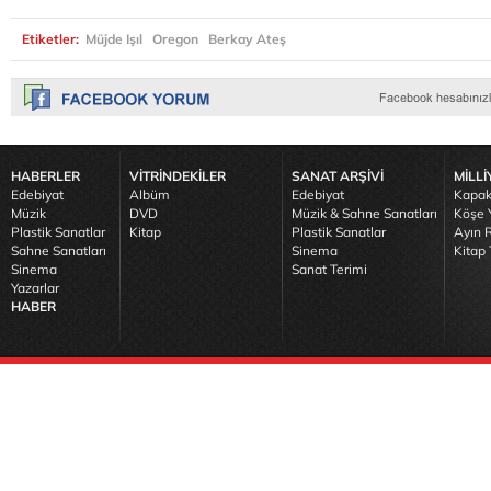
Etiketler:
Müjde Işıl
Oregon
Berkay Ateş
HABERLER
VİTRİNDEKİLER
SANAT ARŞİVİ
MİLLİ
Edebiyat
Albüm
Edebiyat
Kapak
Müzik
DVD
Müzik & Sahne Sanatları
Köşe Y
Plastik Sanatlar
Kitap
Plastik Sanatlar
Ayın R
Sahne Sanatları
Sinema
Kitap 
Sinema
Sanat Terimi
Yazarlar
HABER