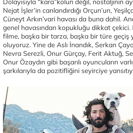
Dolayısıyla “kara”kolun değil, nostaljinin ay
Nejat İşler’in canlandırdığı Orçun’un, Yeşilç
Cüneyt Arkın’vari havası da buna dahil. Anca
genel havasından kopukluğu dikkat çekici. 
filme, başka bir tarza, başka bir türe geçiş 
oluyoruz. Yine de Aslı İnandık, Serkan Çayo
Nevra Serezli, Onur Gürçay, Ferit Aktuğ, Sel
Onur Özaydın gibi başarılı oyuncuların varlı
şarkılarıyla da pozitifliğini seyirciye yansıtıy