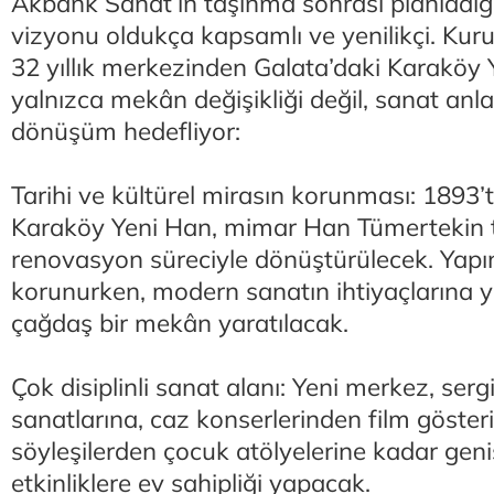
Akbank Sanat’ın taşınma sonrası planladı
vizyonu oldukça kapsamlı ve yenilikçi. Kur
32 yıllık merkezinden Galata’daki Karaköy
yalnızca mekân değişikliği değil, sanat anla
dönüşüm hedefliyor:
Tarihi ve kültürel mirasın korunması: 1893’t
Karaköy Yeni Han, mimar Han Tümertekin ta
renovasyon süreciyle dönüştürülecek. Yapını
korunurken, modern sanatın ihtiyaçlarına y
çağdaş bir mekân yaratılacak.
Çok disiplinli sanat alanı: Yeni merkez, se
sanatlarına, caz konserlerinden film göster
söyleşilerden çocuk atölyelerine kadar geni
etkinliklere ev sahipliği yapacak.