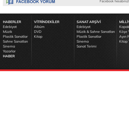
HABERLER
VİTRİNDEKİLER
SANAT ARŞİVİ
MİLLİ
Edebiyat
Albüm
Edebiyat
Kapak
Müzik
DVD
Müzik & Sahne Sanatları
Köşe Y
Plastik Sanatlar
Kitap
Plastik Sanatlar
Ayın R
Sahne Sanatları
Sinema
Kitap 
Sinema
Sanat Terimi
Yazarlar
HABER