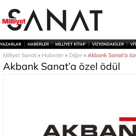
YAZARLAR
HABERLER
MİLLİYET KİTAP
VİZYONDAKİLER
Vİ
Milliyet Sanat
»
Haberler
»
Diğer
» Akbank Sanat’a öze
Akbank Sanat’a özel ödül