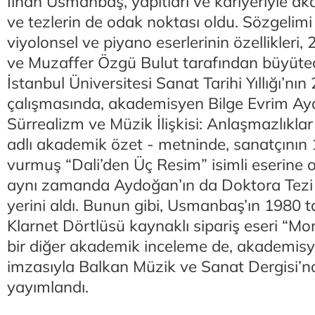
İlhan Usmanbaş, yapıtları ve kariyeriyle a
ve tezlerin de odak noktası oldu. Sözgelimi
viyolonsel ve piyano eserlerinin özellikleri
ve Muzaffer Özgü Bulut tarafından büyüteç a
İstanbul Üniversitesi Sanat Tarihi Yıllığı’nın 
çalışmasında, akademisyen Bilge Evrim A
Sürrealizm ve Müzik İlişkisi: Anlaşmazlıkla
adlı akademik özet - metninde, sanatçının
vurmuş “Dali’den Üç Resim” isimli eserine 
aynı zamanda Aydoğan’ın da Doktora Tezi o
yerini aldı. Bunun gibi, Usmanbaş’ın 1980 t
Klarnet Dörtlüsü kaynaklı sipariş eseri “Mo
bir diğer akademik inceleme de, akademis
imzasıyla Balkan Müzik ve Sanat Dergisi’
yayımlandı.