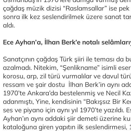
çağdaş müzik dizisi “Raslamsallar” ise pek 
sonra ilk kez seslendirilmek üzere sanat tar
aldı.
Ece Ayhan’a, İlhan Berk’e notalı selâmları
Sanatçının çağdaş Türk şiiri ile teması da b
azalmadı. Nitekim, “Şenlikname” isimli eseri
korosu, arp, zil türü vurmalılar ve davul türü
ressam ve şair dostu İlhan Berk’in aynı adda
1970’te Ankara’da bestelenmiş ve Necil Ka
adanmıştı, Yine, kendisinin “Bakışsız Bir Ked
ses ve piyano için aynı yıl 1970’te yazıldı. E
Ayhan’ın aynı addaki şiir demeti üzerine 
kataloğuna giren yapıtın ilk seslendirmesi,