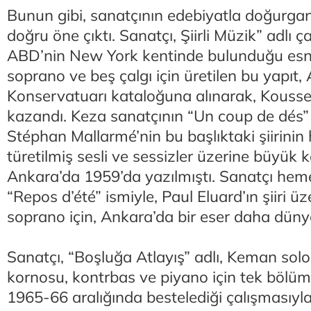
Bunun gibi, sanatçının edebiyatla doğurgan
doğru öne çıktı. Sanatçı, Şiirli Müzik” adlı 
ABD’nin New York kentinde bulunduğu esn
soprano ve beş çalgı için üretilen bu yapıt
Konservatuarı kataloğuna alınarak, Kouss
kazandı. Keza sanatçının “Un coup de dés” is
Stéphan Mallarmé’nin bu başlıktaki şiirinin
türetilmiş sesli ve sessizler üzerine büyük k
Ankara’da 1959’da yazılmıştı. Sanatçı hemen
“Repos d’été” ismiyle, Paul Eluard’ın şiiri üz
soprano için, Ankara’da bir eser daha düny
Sanatçı, “Boşluğa Atlayış” adlı, Keman solo il
kornosu, kontrbas ve piyano için tek bölü
1965-66 aralığında bestelediği çalışmasıyl