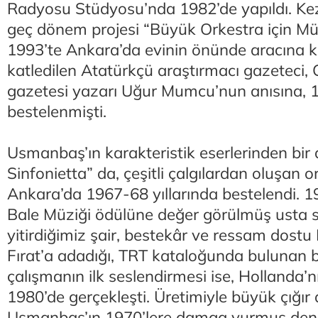
Radyosu Stüdyosu’nda 1982’de yapıldı. Ke
geç dönem projesi “Büyük Orkestra için Mü
1993’te Ankara’da evinin önünde aracına 
katledilen Atatürkçü araştırmacı gazeteci,
gazetesi yazarı Uğur Mumcu’nun anısına, 
bestelenmişti.
Usmanbaş’ın karakteristik eserlerinden bir 
Sinfonietta” da, çeşitli çalgılardan oluşan or
Ankara’da 1967-68 yıllarında bestelendi. 19
Bale Müziği ödülüne değer görülmüş usta s
yitirdiğimiz şair, bestekâr ve ressam dostu
Fırat’a adadığı, TRT kataloğunda bulunan b
çalışmanın ilk seslendirmesi ise, Hollanda’n
1980’de gerçekleşti. Üretimiyle büyük çığır
Usmanbaş’ın 1970’lere damga vurmuş den