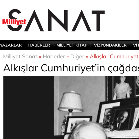
YAZARLAR
HABERLER
MİLLİYET KİTAP
VİZYONDAKİLER
Vİ
Milliyet Sanat
»
Haberler
»
Diğer
» Alkışlar Cumhuriyet
Alkışlar Cumhuriyet’in çağda