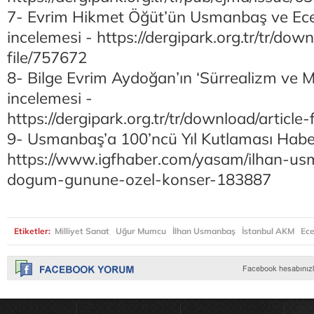
7- Evrim Hikmet Öğüt’ün Usmanbaş ve Ece 
incelemesi - https://dergipark.org.tr/tr/down
file/757672
8- Bilge Evrim Aydoğan’ın ‘Sürrealizm ve Müz
incelemesi -
https://dergipark.org.tr/tr/download/article
9- Usmanbaş’a 100’ncü Yıl Kutlaması Haber
https://www.igfhaber.com/yasam/ilhan-u
dogum-gunune-ozel-konser-183887
Etiketler:
Milliyet Sanat
Uğur Mumcu
İlhan Usmanbaş
İstanbul AKM
Ec