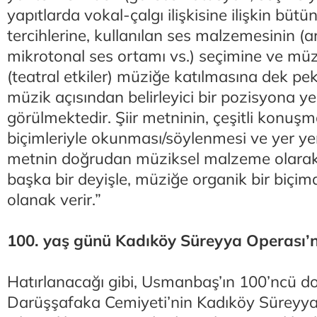
yapıtlarda vokal-çalgı ilişkisine ilişkin bütü
tercihlerine, kullanılan ses malzemesinin (ar
mikrotonal ses ortamı vs.) seçimine ve müzi
(teatral etkiler) müziğe katılmasına dek p
müzik açısından belirleyici bir pozisyona yer
görülmektedir. Şiir metninin, çeşitli konuş
biçimleriyle okunması/söylenmesi ve yer ye
metnin doğrudan müziksel malzeme olarak 
başka bir deyişle, müziğe organik bir biçim
olanak verir.”
100. yaş günü Kadıköy Süreyya Operası’n
Hatırlanacağı gibi, Usmanbaş’ın 100’ncü 
Darüşşafaka Cemiyeti’nin Kadıköy Süreyy