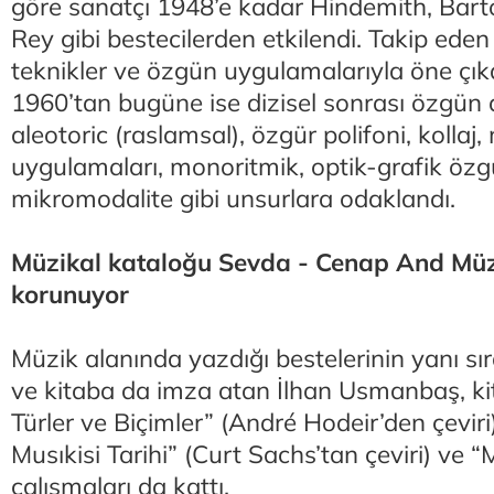
göre sanatçı 1948’e kadar Hindemith, Barto
Rey gibi bestecilerden etkilendi. Takip eden i
teknikler ve özgün uygulamalarıyla öne çık
1960’tan bugüne ise dizisel sonrası özgün 
aleotoric (raslamsal), özgür polifoni, kollaj,
uygulamaları, monoritmik, optik-grafik özg
mikromodalite gibi unsurlara odaklandı.
Müzikal kataloğu Sevda - Cenap And Müz
korunuyor
Müzik alanında yazdığı bestelerinin yanı sı
ve kitaba da imza atan İlhan Usmanbaş, ki
Türler ve Biçimler” (André Hodeir’den çevir
Musıkisi Tarihi” (Curt Sachs’tan çeviri) ve “
çalışmaları da kattı.