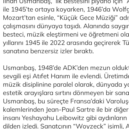
İlhan Usmanbaş, ilk bestesini piyano için “A
ile 1945’te ortaya koyarken, 1946’da Wo
Mozart’tan esinle, “Küçük Gece Müziği” adıy
çalışmasını dünyaya taşıdı. Alanında saygı
besteci, müzik eleştirmeni ve öğretmeni ola
yıllarını 1945 ile 2022 arasında geçirerek 
sanatına benzersiz izler bıraktı.
Usmanbaş, 1948’de ADK’den mezun oldukta
sevgili eşi Atıfet Hanım ile evlendi. Üretim
müzik disiplinine paralel olarak, dünyada 
estetik arayışlara sırtını dönmeyen bir sana
Usmanbaş, bu süreçte Fransa’daki Varoluş
kalemlerinden Jean-Paul Sartre ile bir diğer
insanı Yeshayahu Leibowitz gibi aydınların 
dilden izledi. Sanatçının “Woyzeck” isimli, 