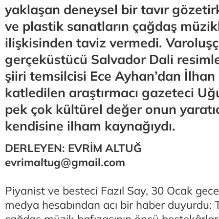
yaklaşan deneysel bir tavır gözeti
ve plastik sanatların çağdaş müzikl
ilişkisinden taviz vermedi. Varolu
gerçeküstücü Salvador Dali resimler
şiiri temsilcisi Ece Ayhan’dan İlhan
katledilen araştırmacı gazeteci U
pek çok kültürel değer onun yaratıc
kendisine ilham kaynağıydı.
DERLEYEN: EVRİM ALTUĞ
evrimaltug@gmail.com
Piyanist ve besteci Fazıl Say, 30 Ocak gece
medya hesabından acı bir haber duyurdu: 