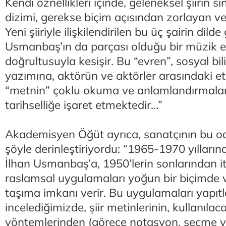
Kendi öznellikleri içinde, geleneksel şiirin sı
dizimi, gerekse biçim açısından zorlayan ve 
Yeni şiiriyle ilişkilendirilen bu üç şairin dilde 
Usmanbaş’ın da parçası olduğu bir müzik e
doğrultusuyla kesişir. Bu “evren”, sosyal bil
yazımına, aktörün ve aktörler arasındaki etk
“metnin” çoklu okuma ve anlamlandırmalara 
tarihselliğe işaret etmektedir…”
Akademisyen Öğüt ayrıca, sanatçının bu o
şöyle derinleştiriyordu: “1965-1970 yıllarında
İlhan Usmanbaş’a, 1950’lerin sonlarından it
raslamsal uygulamaları yoğun bir biçimde 
taşıma imkanı verir. Bu uygulamaları yapıt
incelediğimizde, şiir metinlerinin, kullanılac
yöntemlerinden (görece notasyon, seçme yap