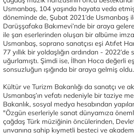
çağdaş müzik hafızasının öncü bestekârlar
Usmanbaş, 104 yaşında hayata veda etmiş
döneminde de, Şubat 2021’de Usmanbaş ile
Darüşşafaka Bakımevi’nde bir araya gelere
ile şan eserlerinden oluşan bir albüme imzas
Usmanbaş, soprano sanatçısı eşi Atıfet Hanı
77 yıllık bir yoldaşlığın ardından - 2022’de
uğurlamıştı. Şimdi ise, İlhan Hoca değerli eş
sonsuzluğun ışığında bir araya gelmiş oldu
Kültür ve Turizm Bakanlığı da sanatçı ve 
Usmanbaş’ın vefatı nedeniyle bir taziye mes
Bakanlık, sosyal medya hesabından yapıla
"Özgün eserleriyle sanat dünyamıza önemli
çağdaş Türk müziğinin öncülerinden, Devlet
unvanına sahip kıymetli besteci ve akademi