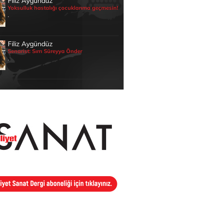
Filiz Aygündüz
Yoksulluk hastalığı çocuklarıma geçmesin!
.
Filiz Aygündüz
Senarist: Sırrı Süreyya Önder
.