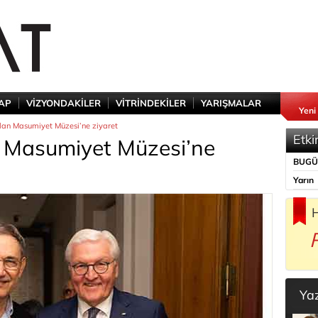
TAP
VİZYONDAKİLER
VİTRİNDEKİLER
YARIŞMALAR
Yeni
an Masumiyet Müzesi’ne ziyaret
Etki
Masumiyet Müzesi’ne
BUG
Yarın
H
Ya