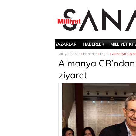
YAZARLAR
HABERLER
MİLLİYET Kİ
Milliyet Sanat
»
Haberler
»
Diğer
» Almanya CB’nd
Almanya CB’ndan 
ziyaret